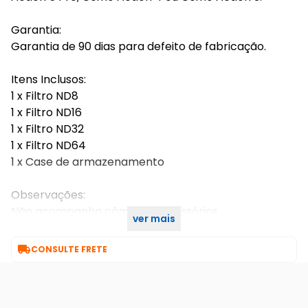
Garantia:
Garantia de 90 dias para defeito de fabricação.
Itens Inclusos:
1 x Filtro ND8
1 x Filtro ND16
1 x Filtro ND32
1 x Filtro ND64
1 x Case de armazenamento
Observações:
Não acompanha câmera e acessórios.
ver mais
Imagens meramente ilustrativas.

CONSULTE FRETE