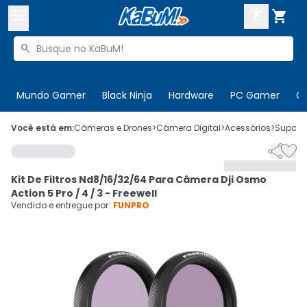



Buscar produtos


Enviar para:
Digite o CEP
Mundo Gamer
Black Ninja
Hardware
PC Gamer
C

Olá. Acesse sua conta
Você está em:
Câmeras e Drones
>
Câmera Digital
>
Acessórios
>
Suporte


ENTRE

Departamentos
Kit De Filtros Nd8/16/32/64 Para Câmera Dji Osmo
CADASTRE-SE
Cupons

Action 5 Pro / 4 / 3 - Freewell
Vendido e entregue por:
FUNPRO
Mais Vendidos

Ativar tradutor em libras
