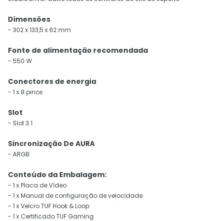
Dimensões
- 302 x 133,5 x 62 mm
Fonte de alimentação recomendada
- 550 W
Conectores de energia
- 1 x 8 pinos
Slot
- Slot 3.1
Sincronização De AURA
- ARGB
Conteúdo da Embalagem:
- 1 x Placa de Vídeo
- 1 x Manual de configuração de velocidade
- 1 x Velcro TUF Hook & Loop
- 1 x Certificado TUF Gaming