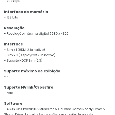
- 28 Gbps
Interface de memória
- 128 bits
Resolução
- Resolução máxima digital 7680 x 4320
Interface
- Sim x 1 (HDMI 2.1b nativo)
- Sim x 3 (DisplayPort 2.1b nativo)
- Suporte HDCP Sim (2.3)
Suporte máximo de exibição
- 4
Suporte NVlink/Crossfire
- Não
Software
- ASUS GPU Tweak III & MuseTree & GeForce Game Ready Driver &
Studio Driver: baixe todos os softwares do site de suporte.