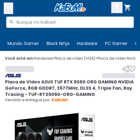



Buscar produtos


Enviar para:
Digite o CEP
Mundo Gamer
Black Ninja
Hardware
PC Gamer
C

Olá. Acesse sua conta
Você está em:
Hardware
>
Placa de vídeo (VGA)
>
Placa de vídeo Nvidia


ENTRE

Departamentos
Placa de Vídeo ASUS TUF RTX 5060 O8G GAMING NVIDIA
CADASTRE-SE
Cupons

GeForce, 8GB GDDR7, 2677MHz, DLSS 4, Triple Fan, Ray
Tracing - TUF-RTX5060-O8G-GAMING
Mais Vendidos

Vendido e entregue por:
KaBuM!
Ativar tradutor em libras
