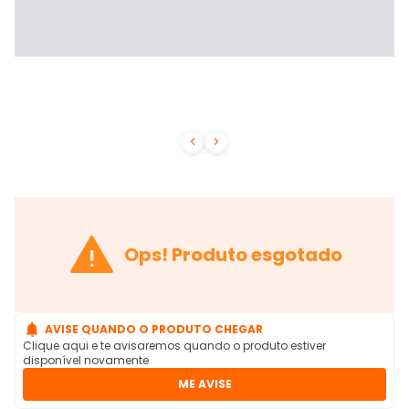



Ops! Produto esgotado

AVISE QUANDO O PRODUTO CHEGAR
Clique aqui e te avisaremos quando o produto estiver
disponível novamente
ME AVISE