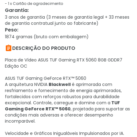
- 1 x Cartão de agradecimento
Garantia
:
3 anos de garantia (3 meses de garantia legal + 33 meses
de garantia contratual junto ao fabricante)
Peso
:
1874 gramas (bruto com embalagem)

DESCRIÇÃO DO PRODUTO
Placa de Vídeo ASUS TUF Gaming RTX 5060 8GB GDDR7
Edição OC
ASUS TUF Gaming GeForce RTX™ 5060
A arquitetura NVIDIA
Blackwell
é aprimorada com
resfriamento e fornecimento de energia aprimorados,
fortalecidos com reforços robustos para durabilidade
excepcional. Controle, carregue e domine com a
TUF
Gaming GeForce RTX™ 5060
, projetada para suportar as
condições mais adversas e oferecer desempenho
incomparável.
Velocidade e Gráficos Inigualáveis Impulsionados por IA.