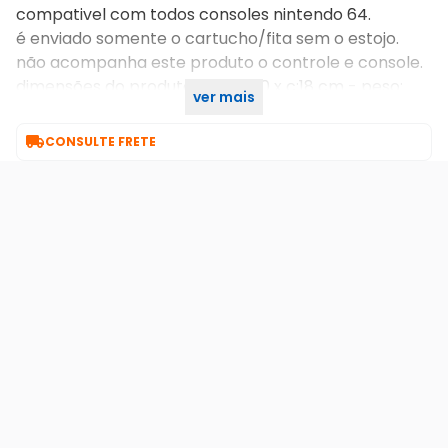
compativel com todos consoles nintendo 64.
é enviado somente o cartucho/fita sem o estojo.
não acompanha este produto o controle e console.
dimensões do produto: l:18 x a:10 x c:18 cm - peso:
ver mais
0,350 kg

CONSULTE FRETE