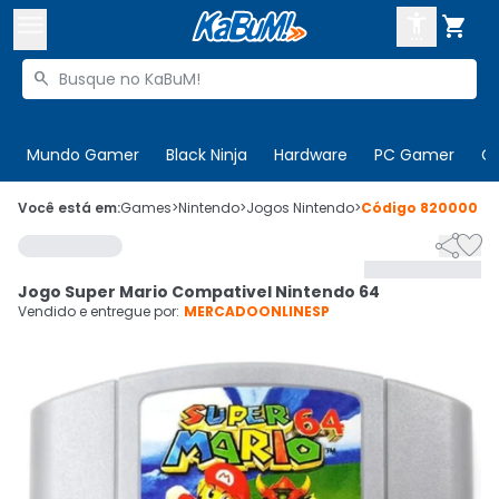



Buscar produtos


Enviar para:
Digite o CEP
Mundo Gamer
Black Ninja
Hardware
PC Gamer
C

Olá. Acesse sua conta
Você está em:
Games
>
Nintendo
>
Jogos Nintendo
>
Código
820000


ENTRE

Departamentos
Jogo Super Mario Compativel Nintendo 64
CADASTRE-SE
Cupons

Vendido e entregue por:
MERCADOONLINESP
Mais Vendidos

Ativar tradutor em libras
