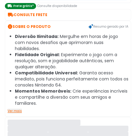

Frete grátis*
Consulte disponibilidade

CONSULTE FRETE

SOBRE O PRODUTO
Resumo gerado por IA
Diversão Ilimitada:
Mergulhe em horas de jogo
com novos desafios que aprimoram suas
habilidades.
Fidelidade Original:
Experimente o jogo com a
resolução, som e jogabilidade autênticas, sem
qualquer alteração.
Compatibilidade Universal:
Garanta acesso
imediato, pois funciona perfeitamente com todos os
consoles Nintendo 64.
Momentos Memoráveis:
Crie experiências incríveis
e compartilhe a diversão com seus amigos e
familiares.
Ver mais