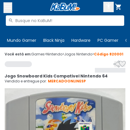



Buscar produtos


Enviar para:
Digite o CEP
Mundo Gamer
Black Ninja
Hardware
PC Gamer
C

Olá. Acesse sua conta
Você está em:
Games
>
Nintendo
>
Jogos Nintendo
>
Código
820001


ENTRE

Departamentos
Jogo Snowboard Kids Compativel Nintendo 64
CADASTRE-SE
Cupons

Vendido e entregue por:
MERCADOONLINESP
Mais Vendidos

Ativar tradutor em libras
