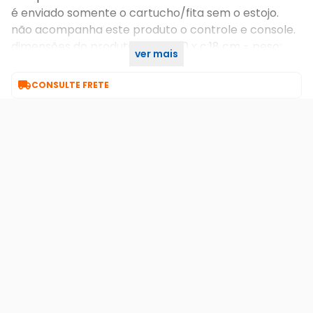
é enviado somente o cartucho/fita sem o estojo.
não acompanha este produto o controle e console.
dimensões do produto: l:18 x a:10 x c:18 cm - peso:
ver mais
0,350 kg

CONSULTE FRETE