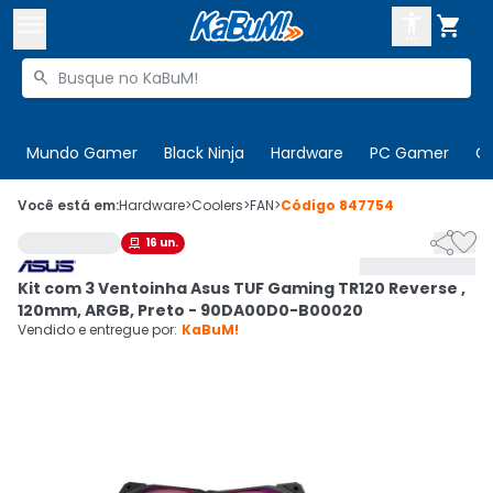



Buscar produtos


Enviar para:
Digite o CEP
Mundo Gamer
Black Ninja
Hardware
PC Gamer
C

Olá. Acesse sua conta
Você está em:
Hardware
>
Coolers
>
FAN
>
Código
847754


16
un.

ENTRE

Departamentos
Kit com 3 Ventoinha Asus TUF Gaming TR120 Reverse ,
CADASTRE-SE
Cupons

120mm, ARGB, Preto - 90DA00D0-B00020
Vendido e entregue por:
KaBuM!
Mais Vendidos

Ativar tradutor em libras
