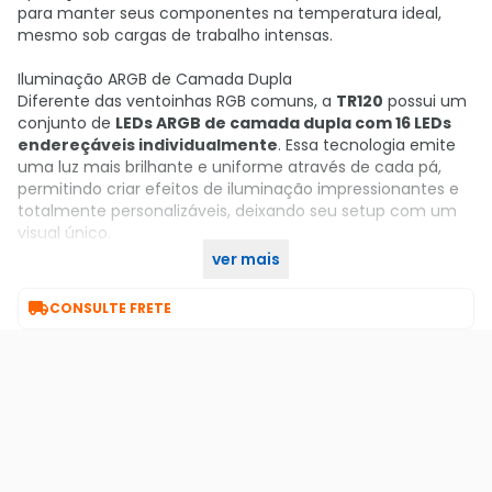
para manter seus componentes na temperatura ideal,
mesmo sob cargas de trabalho intensas.
Iluminação ARGB de Camada Dupla
Diferente das ventoinhas RGB comuns, a
TR120
possui um
conjunto de
LEDs ARGB de camada dupla com 16 LEDs
endereçáveis individualmente
. Essa tecnologia emite
uma luz mais brilhante e uniforme através de cada pá,
permitindo criar efeitos de iluminação impressionantes e
totalmente personalizáveis, deixando seu setup com um
visual único.
ver mais
Adquira o seu no KaBuM!

CONSULTE FRETE