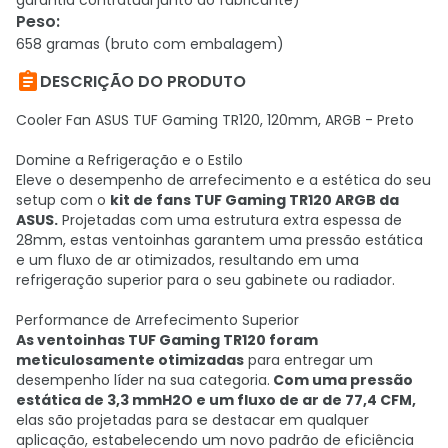
garantia contratual junto ao fabricante)
Peso
:
658 gramas (bruto com embalagem)

DESCRIÇÃO DO PRODUTO
Cooler Fan ASUS TUF Gaming TR120, 120mm, ARGB - Preto
Domine a Refrigeração e o Estilo
Eleve o desempenho de arrefecimento e a estética do seu
setup com o
kit de fans TUF Gaming TR120 ARGB da
ASUS.
Projetadas com uma estrutura extra espessa de
28mm, estas ventoinhas garantem uma pressão estática
e um fluxo de ar otimizados, resultando em uma
refrigeração superior para o seu gabinete ou radiador.
Performance de Arrefecimento Superior
As ventoinhas TUF Gaming TR120 foram
meticulosamente otimizadas
para entregar um
desempenho líder na sua categoria.
Com uma pressão
estática de 3,3 mmH2O e um fluxo de ar de 77,4 CFM,
elas são projetadas para se destacar em qualquer
aplicação, estabelecendo um novo padrão de eficiência