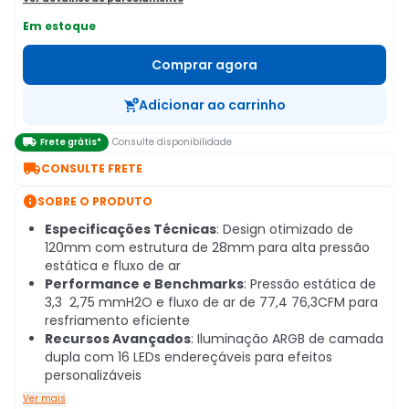
Em estoque
Comprar agora
Adicionar ao carrinho

Frete grátis*
Consulte disponibilidade

CONSULTE FRETE

SOBRE O PRODUTO
Especificações Técnicas
: Design otimizado de
120mm com estrutura de 28mm para alta pressão
estática e fluxo de ar
Performance e Benchmarks
: Pressão estática de
3,3 2,75 mmH2O e fluxo de ar de 77,4 76,3CFM para
resfriamento eficiente
Recursos Avançados
: Iluminação ARGB de camada
dupla com 16 LEDs endereçáveis para efeitos
personalizáveis
Ver mais