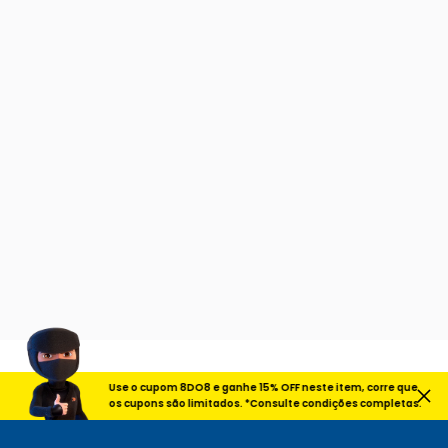
Use o cupom 8DO8 e ganhe 15% OFF neste item, corre que
os cupons são limitados. *Consulte condições completas.