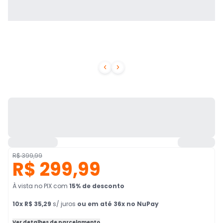


R$ 399,99
R$ 299,99
À vista no PIX
com
15
% de desconto
10
x
R$ 35,29
s/ juros
ou em até 36x no NuPay
Ver detalhes de parcelamento