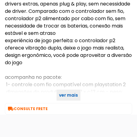
drivers extras, apenas plug & play, sem necessidade
de driver. Comparado com o controlador sem fio,
controlador p2 alimentado por cabo com fio, sem
necessidade de trocar as baterias, conexão mais
estável e sem atraso
experiência de jogo perfeita: o controlador p2
oferece vibração dupla, deixe o jogo mais realista,
design ergonômico, você pode aproveitar a diversão
do jogo
acompanha no pacote:
1- controle com fio compatível com playstation 2
dimensões do produto: l:16 x a:7 x c:13 cm - peso:
ver mais
0,300 kg

CONSULTE FRETE