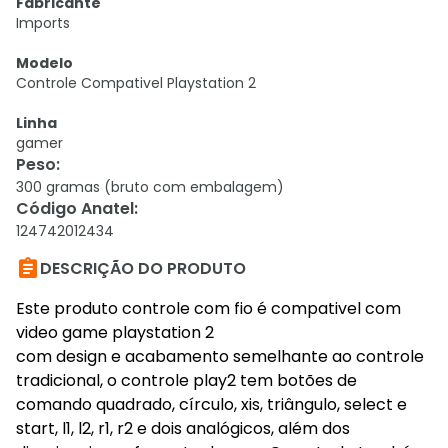
Fabricante
Imports
Modelo
Controle Compativel Playstation 2
Linha
gamer
Peso
:
300 gramas (bruto com embalagem)
Código Anatel
:
124742012434

DESCRIÇÃO DO PRODUTO
Este produto controle com fio é compativel com
video game playstation 2
com design e acabamento semelhante ao controle
tradicional, o controle play2 tem botões de
comando quadrado, círculo, xis, triângulo, select e
start, l1, l2, r1, r2 e dois analógicos, além dos