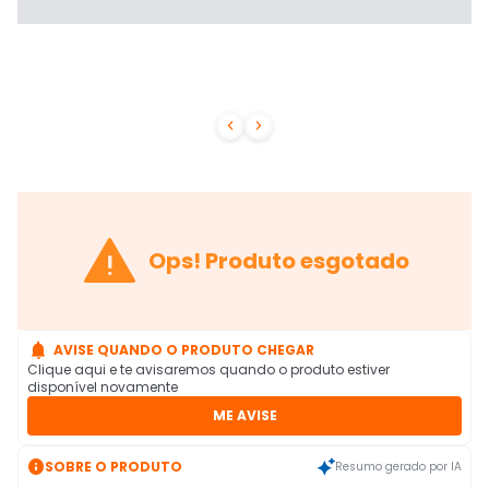



Ops! Produto esgotado

AVISE QUANDO O PRODUTO CHEGAR
Clique aqui e te avisaremos quando o produto estiver
disponível novamente
ME AVISE

SOBRE O PRODUTO
Resumo gerado por IA