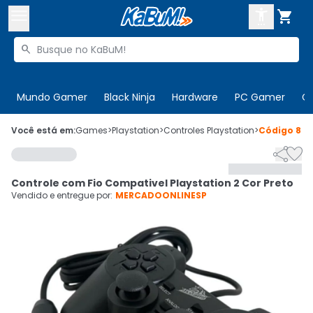



Buscar produtos


Enviar para:
Digite o CEP
Mundo Gamer
Black Ninja
Hardware
PC Gamer
C

Olá. Acesse sua conta
Você está em:
Games
>
Playstation
>
Controles Playstation
>
Código
856


ENTRE

Departamentos
Controle com Fio Compativel Playstation 2 Cor Preto
CADASTRE-SE
Cupons

Vendido e entregue por:
MERCADOONLINESP
Mais Vendidos

Ativar tradutor em libras
