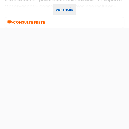
Observações:- console e controles não inclusos.-
ver mais
compatível com nintendo switch e switch oled.

CONSULTE FRETE