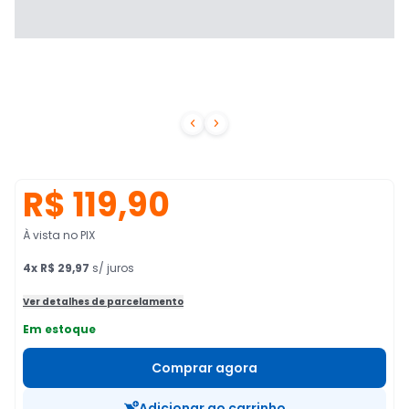


R$ 119,90
À vista no PIX
4
x
R$ 29,97
s/ juros
Ver detalhes de parcelamento
Em estoque
Comprar agora
Adicionar ao carrinho