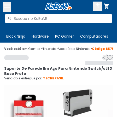



Buscar produtos


Enviar para:
Digite o CEP
Black Ninja
Hardware
PC Gamer
Computadores
P

Olá. Acesse sua conta
Você está em:
Games
>
Nintendo
>
Acessórios Nintendo
>
Código
85759


ENTRE

Departamentos
Suporte De Parede Em Aço Para Nintendo Switch/oLED
CADASTRE-SE
Cupons

Base Preto
Vendido e entregue por:
TECHBRASIL
Mais Vendidos

Ativar tradutor em libras
