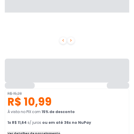


R$ 15,28
R$ 10,99
À vista no PIX
com
15
% de desconto
1
x
R$ 11,64
s/ juros
ou em até 36x no NuPay
Ver detalhes de parcelamento