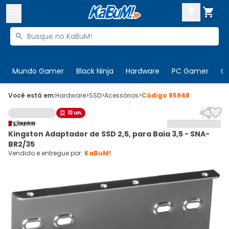



Buscar produtos


Enviar para:
Digite o CEP
Mundo Gamer
Black Ninja
Hardware
PC Gamer
C

Olá. Acesse sua conta
Você está em:
Hardware
>
SSD
>
Acessórios
>
Código
85948


13
un.

ENTRE

Departamentos
Kingston Adaptador de SSD 2,5, para Baia 3,5 - SNA-
CADASTRE-SE
Cupons

BR2/35
Vendido e entregue por:
KaBuM!
Mais Vendidos

Ativar tradutor em libras
