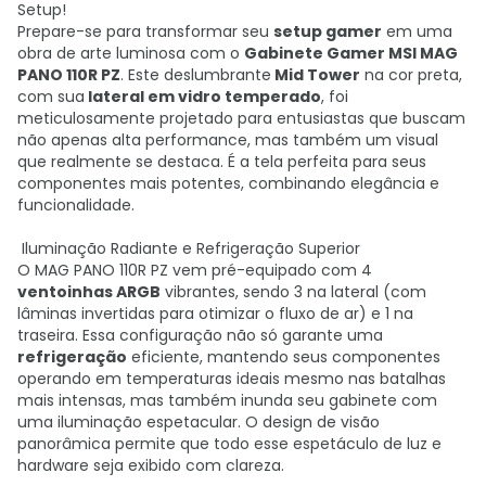
Setup!
Prepare-se para transformar seu
setup gamer
em uma
obra de arte luminosa com o
Gabinete Gamer MSI MAG
PANO 110R PZ
. Este deslumbrante
Mid Tower
na cor preta,
com sua
lateral em vidro temperado
, foi
meticulosamente projetado para entusiastas que buscam
não apenas alta performance, mas também um visual
que realmente se destaca. É a tela perfeita para seus
componentes mais potentes, combinando elegância e
funcionalidade.
Iluminação Radiante e Refrigeração Superior
O MAG PANO 110R PZ vem pré-equipado com 4
ventoinhas ARGB
vibrantes, sendo 3 na lateral (com
lâminas invertidas para otimizar o fluxo de ar) e 1 na
traseira. Essa configuração não só garante uma
refrigeração
eficiente, mantendo seus componentes
operando em temperaturas ideais mesmo nas batalhas
mais intensas, mas também inunda seu gabinete com
uma iluminação espetacular. O design de visão
panorâmica permite que todo esse espetáculo de luz e
hardware seja exibido com clareza.