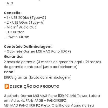
- ATX
Conexão:
- 1 x USB 20Gbs (Type-C)
- 2 x USB 5Gbs (Type-A)
- Mic In/ Audio Out
- LED Button
- Power Button
Conteúdo Da Embalagem:
- Gabinete Gamer MSI MAG Pano 110R PZ
Garantia
:
2 anos de garantia (3 meses de garantia legal + 21 meses
de garantia contratual junto ao fabricante)
Peso
:
16908 gramas (bruto com embalagem)

DESCRIÇÃO DO PRODUTO
Gabinete Gamer MSI MAG Pano 110R PZ, Mid Tower, Lateral
em Vidro, 4x FANs ARGB - PANO110RPZ
MSI MAG PANO 110R PZ Preto: O Brilho da Vitória no Seu