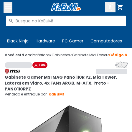



Buscar produtos


Enviar para:
Digite o CEP
Black Ninja
Hardware
PC Gamer
Computadores
P

Olá. Acesse sua conta
Você está em:
Periféricos
>
Gabinetes
>
Gabinete Mid Tower
>
Código
871


1
un.

ENTRE

Departamentos
Gabinete Gamer MSI MAG Pano 110R PZ, Mid Tower,
CADASTRE-SE
Cupons

Lateral em Vidro, 4x FANs ARGB, M-ATX, Preto -
PANO110RPZ
Mais Vendidos

Vendido e entregue por:
KaBuM!
Ativar tradutor em libras
