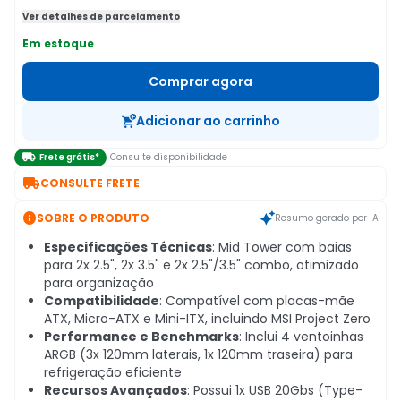
Ver detalhes de parcelamento
Em estoque
Comprar agora
Adicionar ao carrinho

Frete grátis*
Consulte disponibilidade

CONSULTE FRETE

SOBRE O PRODUTO
Resumo gerado por IA
Especificações Técnicas
: Mid Tower com baias
para 2x 2.5", 2x 3.5" e 2x 2.5"/3.5" combo, otimizado
para organização
Compatibilidade
: Compatível com placas-mãe
ATX, Micro-ATX e Mini-ITX, incluindo MSI Project Zero
Performance e Benchmarks
: Inclui 4 ventoinhas
ARGB (3x 120mm laterais, 1x 120mm traseira) para
refrigeração eficiente
Recursos Avançados
: Possui 1x USB 20Gbs (Type-