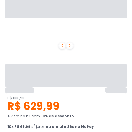


R$ 833,23
R$ 629,99
À vista no PIX
com
10
% de desconto
10
x
R$ 69,99
s/ juros
ou em até 36x no NuPay