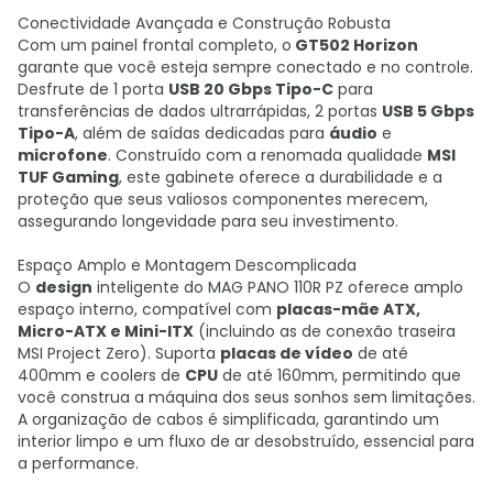
Conectividade Avançada e Construção Robusta
Com um painel frontal completo, o
GT502 Horizon
garante que você esteja sempre conectado e no controle.
Desfrute de 1 porta
USB 20 Gbps Tipo-C
para
transferências de dados ultrarrápidas, 2 portas
USB 5 Gbps
Tipo-A
, além de saídas dedicadas para
áudio
e
microfone
. Construído com a renomada qualidade
MSI
TUF Gaming
, este gabinete oferece a durabilidade e a
proteção que seus valiosos componentes merecem,
assegurando longevidade para seu investimento.
Espaço Amplo e Montagem Descomplicada
O
design
inteligente do MAG PANO 110R PZ oferece amplo
espaço interno, compatível com
placas-mãe ATX,
Micro-ATX e Mini-ITX
(incluindo as de conexão traseira
MSI Project Zero). Suporta
placas de vídeo
de até
400mm e coolers de
CPU
de até 160mm, permitindo que
você construa a máquina dos seus sonhos sem limitações.
A organização de cabos é simplificada, garantindo um
interior limpo e um fluxo de ar desobstruído, essencial para
a performance.