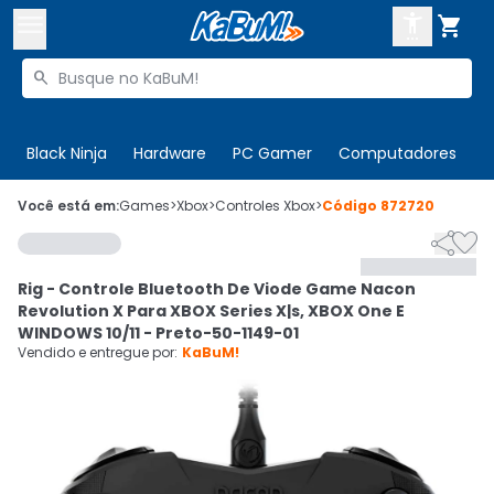



Buscar produtos


Enviar para:
Digite o CEP
Black Ninja
Hardware
PC Gamer
Computadores
P

Olá. Acesse sua conta
Você está em:
Games
>
Xbox
>
Controles Xbox
>
Código
872720


ENTRE

Departamentos
Rig - Controle Bluetooth De Viode Game Nacon
CADASTRE-SE
Cupons

Revolution X Para XBOX Series X|s, XBOX One E
WINDOWS 10/11 - Preto-50-1149-01
Mais Vendidos

Vendido e entregue por:
KaBuM!
Ativar tradutor em libras
