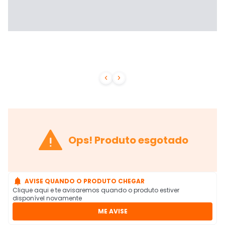



Ops! Produto esgotado

AVISE QUANDO O PRODUTO CHEGAR
Clique aqui e te avisaremos quando o produto estiver
disponível novamente
ME AVISE