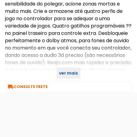
sensibilidade do polegar, acione zonas mortas e
muito mais. Crie e armazene até quatro perfis de
jogo no controlador para se adequar a uma
variedade de jogos. Quatro gatilhos programáveis ??
no painel traseiro para controle extra. Desbloqueie
perfeitamente o dolby atmos, para fones de ouvido
no momento em que você conecta seu controlador,
dando acesso a áudio 3d preciso (são necessários
fones de ouvido). Reaja com mais rapidez e precisão,
pois pode detectar a distância e a direção de suas
ver mais
ameaças.

CONSULTE FRETE