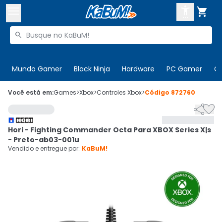



Buscar produtos


Enviar para:
Digite o CEP
Mundo Gamer
Black Ninja
Hardware
PC Gamer
C

Olá. Acesse sua conta
Você está em:
Games
>
Xbox
>
Controles Xbox
>
Código
872760


ENTRE

Departamentos
Hori - Fighting Commander Octa Para XBOX Series X|s
CADASTRE-SE
Cupons

- Preto-ab03-001u
Vendido e entregue por:
KaBuM!
Mais Vendidos

Ativar tradutor em libras
