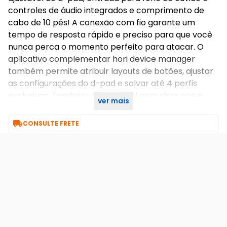
controles de áudio integrados e comprimento de
cabo de 10 pés! A conexão com fio garante um
tempo de resposta rápido e preciso para que você
nunca perca o momento perfeito para atacar. O
aplicativo complementar hori device manager
também permite atribuir layouts de botões, ajustar
as configurações do d-pad e salvar até 4 perfis
exclusivos. Também compatível com xbox one e
ver mais
windows. Oficialmente licenciado pela microsoft.

CONSULTE FRETE