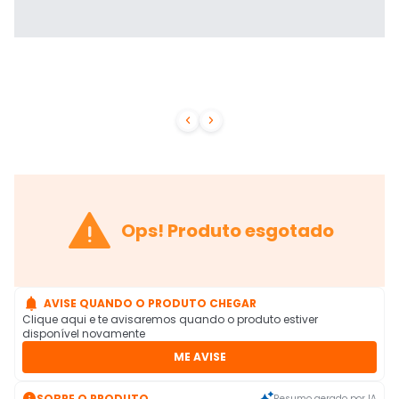



Ops! Produto esgotado

AVISE QUANDO O PRODUTO CHEGAR
Clique aqui e te avisaremos quando o produto estiver
disponível novamente
ME AVISE

SOBRE O PRODUTO
Resumo gerado por IA