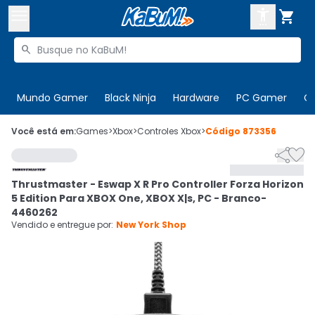



Buscar produtos


Enviar para:
Digite o CEP
Mundo Gamer
Black Ninja
Hardware
PC Gamer
C

Olá. Acesse sua conta
Você está em:
Games
>
Xbox
>
Controles Xbox
>
Código
873356


ENTRE

Departamentos
Thrustmaster - Eswap X R Pro Controller Forza Horizon
CADASTRE-SE
Cupons

5 Edition Para XBOX One, XBOX X|s, PC - Branco-
4460262
Mais Vendidos

Vendido e entregue por:
New York Shop
Ativar tradutor em libras
