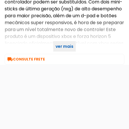
controlador podem ser substituídos. Com dois mini-
sticks de última geração (nxg) de alto desempenho
para maior precisão, além de um d-pad e botões
mecânicos super responsivos, é hora de se preparar
para um nível totalmente novo de controle! Este
produto é um dispositivo xbox e forza horizon 5
licenciado oficialmente, compatível com xbox series
ver mais
x|s, xbox one e pc (windows 10, 11).

CONSULTE FRETE