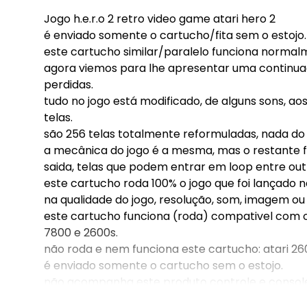
Jogo h.e.r.o 2 retro video game atari hero 2
é enviado somente o cartucho/fita sem o estojo.
este cartucho similar/paralelo funciona norma
agora viemos para lhe apresentar uma continua
perdidas.
tudo no jogo está modificado, de alguns sons, a
telas.
são 256 telas totalmente reformuladas, nada do q
a mecânica do jogo é a mesma, mas o restante 
saida, telas que podem entrar em loop entre ou
este cartucho roda 100% o jogo que foi lançado 
na qualidade do jogo, resolução, som, imagem ou 
este cartucho funciona (roda) compativel com o
7800 e 2600s.
não roda e nem funciona este cartucho: atari 26
é enviado somente o cartucho sem o estojo.
não acompanha este produto controle e consol
dimensões do produto: l:18 x a:10 x c:18 cm - peso