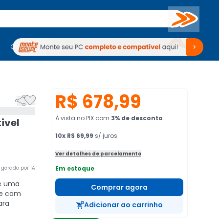
Buscar
PC Gamer
Computadores
Computadores
Periféricos
Periféricos
TV
Venda no KaBuM!
TV
Venda no KaBuM!
R$ 678,99


À vista no PIX
com
3
% de desconto
ivel
10
x
R$ 69,99
s/ juros
Ver detalhes de parcelamento
gerado por IA
Em estoque
e uma
Comprar agora
te com
ara
Adicionar ao carrinho