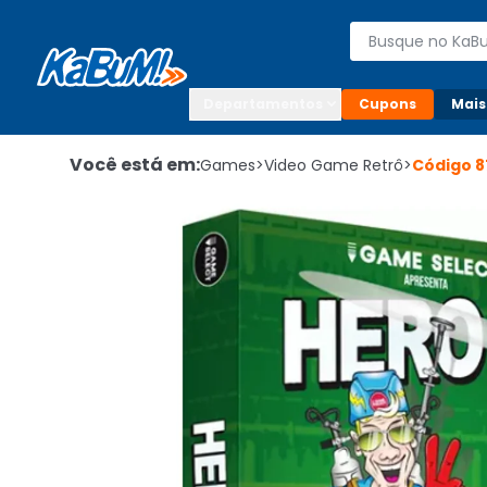
Enviar para:

Buscar produto
Digite o CEP

Departamentos
Cupons
Mais
Você está em:
Games
>
Video Game Retrô
>
Código
8