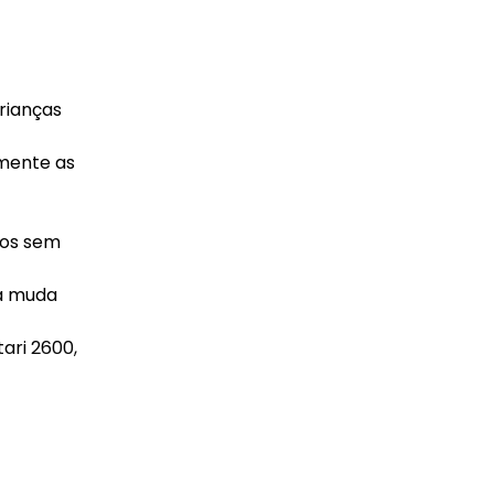
rianças
lmente as
cos sem
da muda
ari 2600,