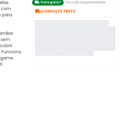
elas

Frete grátis*
Consulte disponibilidade
, com

CONSULTE FRETE
s para
miliar
 sem
cobrir.
:
Funciona
ergame
ri