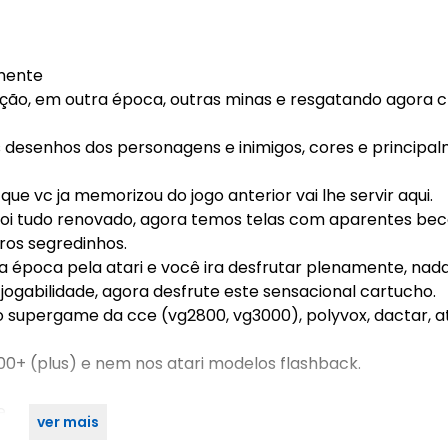
lmente
ção, em outra época, outras minas e resgatando agora c
os desenhos dos personagens e inimigos, cores e principa
ue vc ja memorizou do jogo anterior vai lhe servir aqui.
foi tudo renovado, agora temos telas com aparentes be
tros segredinhos.
na época pela atari e você ira desfrutar plenamente, na
jogabilidade, agora desfrute este sensacional cartucho.
 supergame da cce (vg2800, vg3000), polyvox, dactar, at
00+ (plus) e nem nos atari modelos flashback.
e.
ver mais
: 0,350 kg