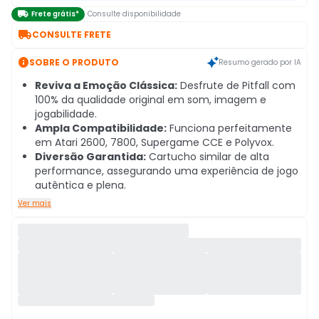

Frete grátis*
Consulte disponibilidade

CONSULTE FRETE

SOBRE O PRODUTO
Resumo gerado por IA
Reviva a Emoção Clássica:
Desfrute de Pitfall com
100% da qualidade original em som, imagem e
jogabilidade.
Ampla Compatibilidade:
Funciona perfeitamente
em Atari 2600, 7800, Supergame CCE e Polyvox.
Diversão Garantida:
Cartucho similar de alta
performance, assegurando uma experiência de jogo
autêntica e plena.
Ver mais