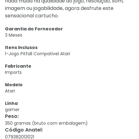
nada muda na qualidade do jogo, resolução, som,
imagem ou jogabilidade, agora desfrute este
sensacional cartucho.
Garantia do Fornecedor
3 Meses
Itens Inclusos
1-Jogo Pitfall Compativel Atari
Fabricante
Imports
Modelo
Atari
Linha
gamer
Peso
:
350 gramas (bruto com embalagem)
Código Anatel
:
079382013021