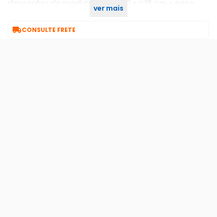
dimensões do produto: l:18 x a:10 x c:18 cm - peso:
ver mais
0,350 kg

CONSULTE FRETE