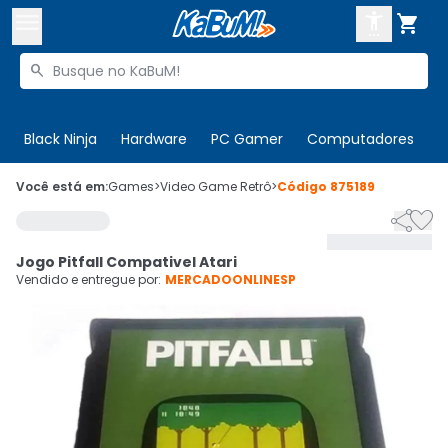



Buscar produtos


Enviar para:
Digite o CEP
Black Ninja
Hardware
PC Gamer
Computadores
P

Olá. Acesse sua conta
Você está em:
Games
>
Video Game Retrô
>
Código
875189


ENTRE

Departamentos
Jogo Pitfall Compativel Atari
CADASTRE-SE
Cupons

Vendido e entregue por:
MERCADOONLINESP
Mais Vendidos

Ativar tradutor em libras
