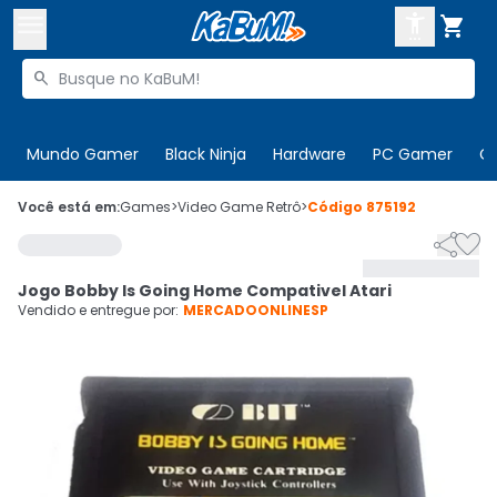



Buscar produtos


Enviar para:
Digite o CEP
Mundo Gamer
Black Ninja
Hardware
PC Gamer
C

Olá. Acesse sua conta
Você está em:
Games
>
Video Game Retrô
>
Código
875192


ENTRE

Departamentos
Jogo Bobby Is Going Home Compativel Atari
CADASTRE-SE
Cupons

Vendido e entregue por:
MERCADOONLINESP
Mais Vendidos

Ativar tradutor em libras
