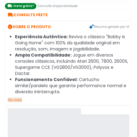

Frete grátis*
Consulte disponibilidade

CONSULTE FRETE

SOBRE O PRODUTO
Resumo gerado por IA
Experiência Autêntica:
Reviva o clássico "Bobby is
Going Home" com 100% da qualidade original em
resolução, som, imagem e jogabilidade.
Ampla Compatibilidade:
Jogue em diversos
consoles clássicos, incluindo Atari 2600, 7800, 2600S,
Supergame CCE (VG2800/VG3000), Polyvox e
Dactar.
Funcionamento Confiável:
Cartucho
similar/paralelo que garante performance normal e
diversão ininterrupta.
Ver mais