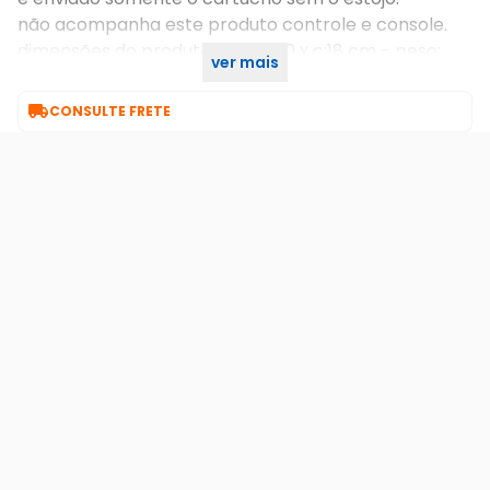
não acompanha este produto controle e console.
dimensões do produto: l:18 x a:10 x c:18 cm - peso:
ver mais
0,350 kg

CONSULTE FRETE