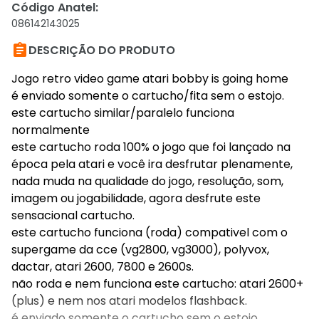
Código Anatel
:
086142143025

DESCRIÇÃO DO PRODUTO
Jogo retro video game atari bobby is going home
é enviado somente o cartucho/fita sem o estojo.
este cartucho similar/paralelo funciona
normalmente
este cartucho roda 100% o jogo que foi lançado na
época pela atari e você ira desfrutar plenamente,
nada muda na qualidade do jogo, resolução, som,
imagem ou jogabilidade, agora desfrute este
sensacional cartucho.
este cartucho funciona (roda) compativel com o
supergame da cce (vg2800, vg3000), polyvox,
dactar, atari 2600, 7800 e 2600s.
não roda e nem funciona este cartucho: atari 2600+
(plus) e nem nos atari modelos flashback.
é enviado somente o cartucho sem o estojo.