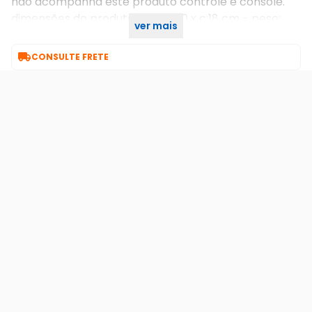
não acompanha este produto controle e console.
dimensões do produto: l:18 x a:10 x c:18 cm - peso:
ver mais
0,350 kg

CONSULTE FRETE