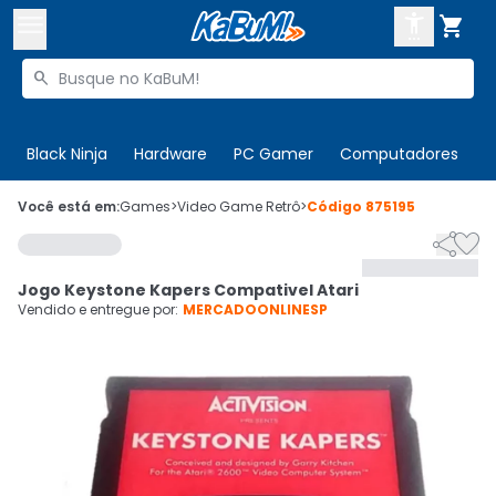



Buscar produtos


Enviar para:
Digite o CEP
Black Ninja
Hardware
PC Gamer
Computadores
P

Olá. Acesse sua conta
Você está em:
Games
>
Video Game Retrô
>
Código
875195


ENTRE

Departamentos
Jogo Keystone Kapers Compativel Atari
CADASTRE-SE
Cupons

Vendido e entregue por:
MERCADOONLINESP
Mais Vendidos

Ativar tradutor em libras
