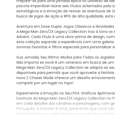
Prepare-se para uma jornada épica no universo de M
pacote imperdível reúne seis títulos aclamados pela c
estratégicos e a emoção de reviver as aventuras de Z
busca de jogos de ação e RPG de alta qualidade, esta 
Aventura em Dose Dupla: Jogos Clássicos e Novidades
A Mega Man Zero/ZX Legacy Collection traz à tona os 
Advent. Cada título é uma obra-prima de design, com j
esta coleção expande a experiência com uma galeria d
sonoras favoritas e filtros especiais para personalizar
Sua Jornada, Seu Ritmo: Modos para Todos os Jogador
Não importa se você é um veterano em busca de um d
Mega Man Zero/ZX Legacy Collection se adapta ao seu 
disponíveis para permitir que você aproveite a históri
novo Z Chaser Mode oferece um desafio emocionante 
competir por um lugar no topo!
Experimente a Emoção no Seu PS4: Gráficos Aprimorad
Desfrute da Mega Man Zero/ZX Legacy Collection no 
em cada detalhe dos cenários e personagens, com grá
Português, a imersão é total, garantindo que você nã
entretenimento e ação intensa com uma das coleçõ