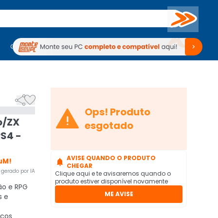
Buscar
PC Gamer
Computadores
Computadores
Periféricos
Periféricos
TV
Venda no KaBuM!
TV
Venda no KaBuM!



Ops! Produto
o/ZX
esgotado
PS4 -
AVISE QUANDO O PRODUTO
uM!

CHEGAR
gerado por IA
Clique aqui e te avisaremos quando o
produto estiver disponível novamente
ão e RPG
ME AVISE
s e
icos