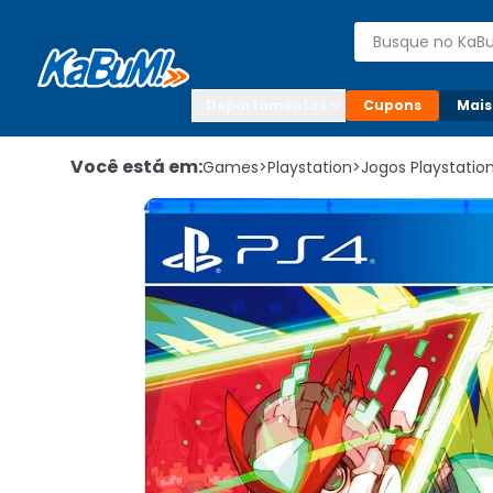
Enviar para:

Buscar produto
Digite o CEP

Departamentos
Cupons
Mais
Você está em:
Games
>
Playstation
>
Jogos Playstatio