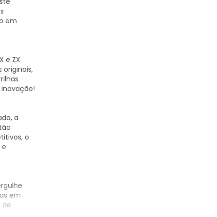
ste
os
to em
X e ZX
originais,
rilhas
e inovação!
ada, a
tão
itivos, o
 e
ergulhe
das em
s de