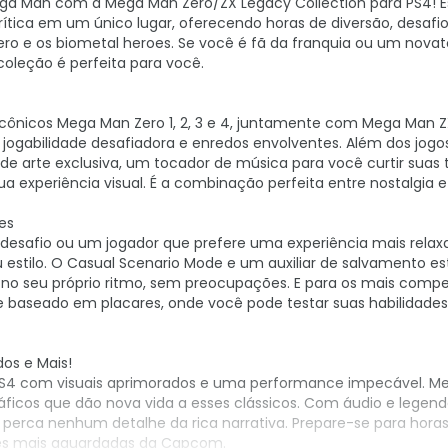
ega Man com a Mega Man Zero/ZX Legacy Collection para PS4! E
rítica em um único lugar, oferecendo horas de diversão, desafi
ero e os biometal heroes. Se você é fã da franquia ou um nova
coleção é perfeita para você.
icônicos Mega Man Zero 1, 2, 3 e 4, juntamente com Mega Man Z
ogabilidade desafiadora e enredos envolventes. Além dos jogos 
e arte exclusiva, um tocador de música para você curtir suas t
 sua experiência visual. É a combinação perfeita entre nostalgia 
es
esafio ou um jogador que prefere uma experiência mais relax
estilo. O Casual Scenario Mode e um auxiliar de salvamento es
a no seu próprio ritmo, sem preocupações. E para os mais compet
baseado em placares, onde você pode testar suas habilidades
os e Mais!
PS4 com visuais aprimorados e uma performance impecável. M
ficos que dão nova vida a esses clássicos. Com áudio e legen
o perca nenhum detalhe da rica narrativa. Prepare-se para hora
es mais aguardadas da Capcom.