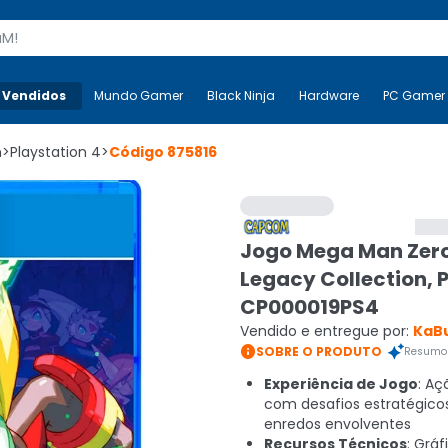
s
 Vendidos
Mais-v-
Mundo Gamer
Mundo Gamer
Black Ninja
Black Ninja
Hardware
Hardware
PC Gamer
n
>
Playstation 4
>
Código
875816
Jogo Mega Man Zer
Legacy Collection, 
CP000019PS4
Vendido e entregue por:
KaB

SOBRE O PRODUTO
Resumo 
Experiência de Jogo
: Aç
com desafios estratégico
enredos envolventes
Recursos Técnicos
: Gráf