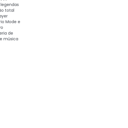
 legendas
o total
layer
rio Mode e
vo
leria de
de música