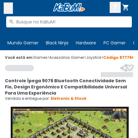



Buscar produtos


Enviar para:
Digite o CEP
Mundo Gamer
Black Ninja
Hardware
PC Gamer
C

Olá. Acesse sua conta
Você está em:
Games
>
Acessórios Gamer
>
Joystick
>
Código
877766


ENTRE

Departamentos
Controle Ípega 9076 Bluetooth Conectividade Sem
CADASTRE-SE
Cupons

Fio, Design Ergonômico E Compatibilidade Universal
Para Uma Experiência
Mais Vendidos

Vendido e entregue por:
Eletronic & Stock
Ativar tradutor em libras
