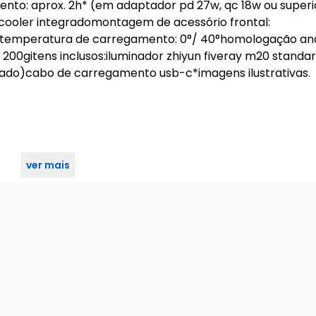
to: aprox. 2h* (em adaptador pd 27w, qc 18w ou superi
 cooler integradomontagem de acessório frontal:
0°temperatura de carregamento: 0°/ 40°homologação ana
 200gitens inclusos:iluminador zhiyun fiveray m20 standa
ado)cabo de carregamento usb-c*imagens ilustrativas.
ver mais
ão