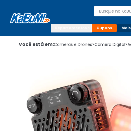
Enviar para:

Buscar produto
Digite o CEP

Departamentos
Cupons
Mais
Você está em:
Câmeras e Drones
>
Câmera Digital
>
A