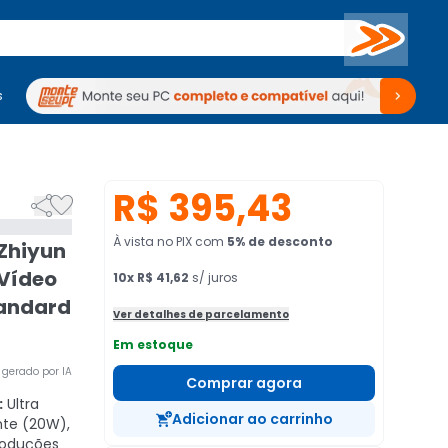
Buscar
s
mputadores
Periféricos
Periféricos
TV
Venda no KaBuM!
TV
Venda no KaBuM!
R$ 395,43


À vista no PIX
com
5
% de desconto
 Zhiyun
 Vídeo
10
x
R$ 41,62
s/ juros
tandard
Ver detalhes de parcelamento
Em estoque
gerado por IA
Comprar agora
:
Ultra
Adicionar ao carrinho
te (20W),
roduções