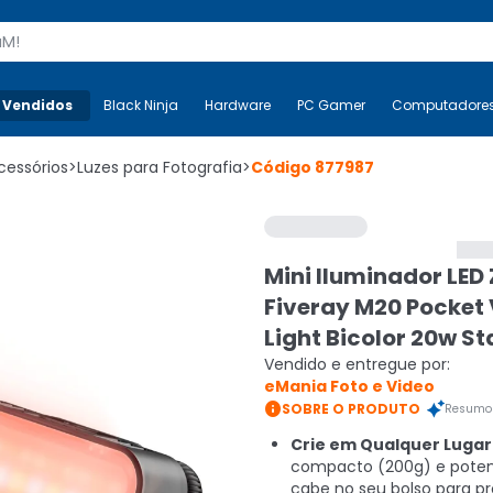
s
 Vendidos
Mais-v-
Black Ninja
Black Ninja
Hardware
Hardware
PC Gamer
PC Gamer
Computadore
Co
cessórios
>
Luzes para Fotografia
>
Código
877987
Mini Iluminador LED
Fiveray M20 Pocket
Light Bicolor 20w S
Vendido e entregue por:
eMania Foto e Video

SOBRE O PRODUTO
Resumo 
Crie em Qualquer Lugar
compacto (200g) e poten
cabe no seu bolso para p