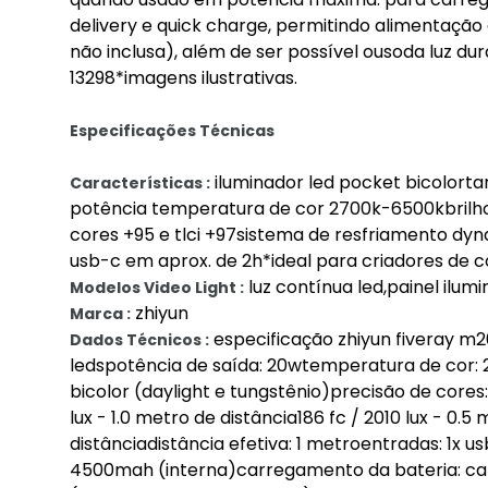
delivery e quick charge, permitindo alimenta
não inclusa), além de ser possível ousoda luz 
13298*imagens ilustrativas.
Especificações Técnicas
iluminador led pocket bicolorta
Características :
potência temperatura de cor 2700k-6500kbrilho a
cores +95 e tlci +97sistema de resfriamento 
usb-c em aprox. de 2h*ideal para criadores de
luz contínua led,painel ilumi
Modelos Video Light :
zhiyun
Marca :
especificação zhiyun fiveray m20 
Dados Técnicos :
ledspotência de saída: 20wtemperatura de cor
bicolor (daylight e tungstênio)precisão de cores:
lux - 1.0 metro de distância186 fc / 2010 lux - 0.
distânciadistância efetiva: 1 metroentradas: 1x 
4500mah (interna)carregamento da bateria: ca