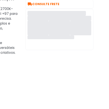

CONSULTE FRETE
 (2700K-
I +97 para
precisa.
plos e
o,
te
ersáteis
criativos.