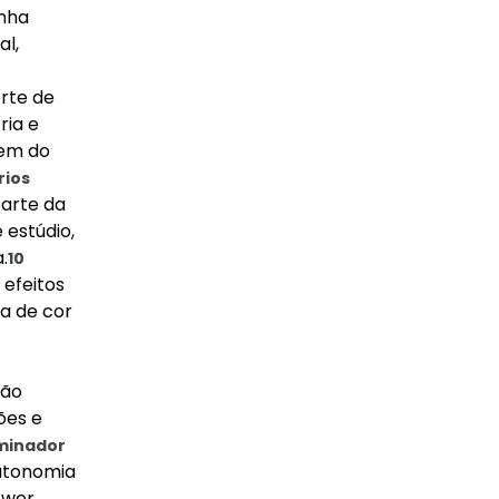
inha
al,
rte de
ria e
gem do
rios
 arte da
 estúdio,
.
10
 efeitos
a de cor
são
ões e
uminador
autonomia
ower