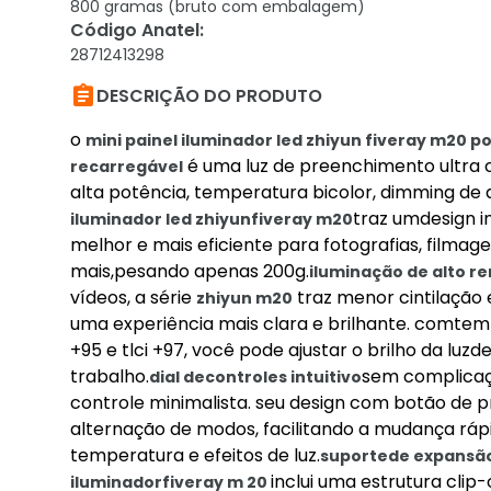
800 gramas (bruto com embalagem)
Código Anatel
:
28712413298

DESCRIÇÃO DO PRODUTO
o
mini painel iluminador led zhiyun fiveray m20 p
é uma luz de preenchimento ultra
recarregável
alta potência, temperatura bicolor, dimming de 
traz umdesign i
iluminador led zhiyunfiveray m20
melhor e mais eficiente para fotografias, filmag
mais,pesando apenas 200g.
iluminação de alto r
vídeos, a série
traz menor cintilação
zhiyun m20
uma experiência mais clara e brilhante. comtem
+95 e tlci +97, você pode ajustar o brilho da luz
trabalho.
sem complicaç
dial decontroles intuitivo
controle minimalista. seu design com botão de 
alternação de modos, facilitando a mudança rápi
temperatura e efeitos de luz.
suportede expansã
inclui uma estrutura cli
iluminador
fiveray m 20