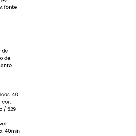
, fonte
w de
ão de
mento
leds: 40
 cor:
c / 529
vel
x. 40min