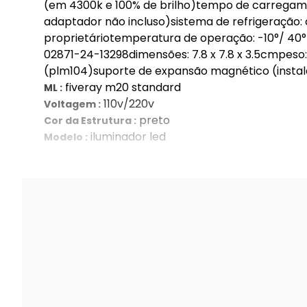
(em 4300k e 100% de brilho)tempo de carregamen
adaptador não incluso)sistema de refrigeração:
proprietáriotemperatura de operação: -10°/ 4
02871-24-13298dimensões: 7.8 x 7.8 x 3.5cmpeso:
(plm104)suporte de expansão magnético (instal
fiveray m20 standard
ML :
110v/220v
Voltagem :
preto
Cor da Estrutura :
iluminador led
Modelo :
03 meses contra Defeitos de Fabricaç
Garantia :