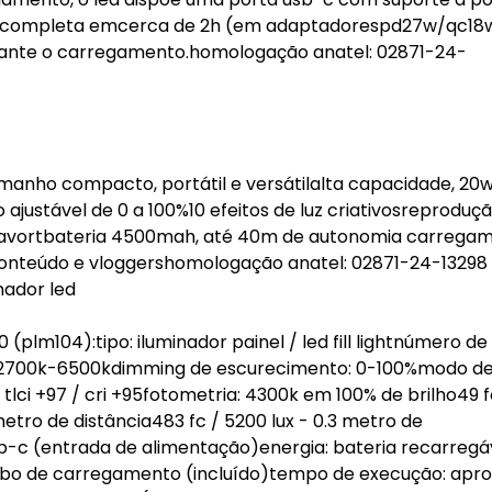
ção completa emcerca de 2h (em adaptadorespd27w/qc18w
durante o carregamento.homologação anatel: 02871-24-
manho compacto, portátil e versátilalta capacidade, 20
justável de 0 a 100%10 efeitos de luz criativosreproduç
dynavortbateria 4500mah, até 40m de autonomia carrega
 conteúdo e vloggershomologação anatel: 02871-24-13298
nador led
(plm104):tipo: iluminador painel / led fill lightnúmero de 
: 2700k-6500kdimming de escurecimento: 0-100%modo de
 tlci +97 / cri +95fotometria: 4300k em 100% de brilho49 f
5 metro de distância483 fc / 5200 lux - 0.3 metro de
usb-c (entrada de alimentação)energia: bateria recarregá
bo de carregamento (incluído)tempo de execução: apro