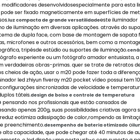
m modificadores desenvolvidosespecialmente para esta l
 pode ser fixado magneticamente em superfícies de met
sos.
este iluminador
luz compacta de grande versatilidade
o de iluminação em diversas aplicações. através do supo
tema de dupla face, com base de montagem de sapata f
xtras, microfones e outros acessórios, bem como a monta
ráfica, tripésde estúdio ou suportes de iluminação.
cená
grafo experiente ou um fotógrafo amador entusiasta, a
 verdadeiras obras-primas. quer se trate de retratos de
s cheios de ação, usar o m20 pode fazer toda a diferença
minador led zhiyun fiveray m20 pocket vídeo possui tem 10
configurações sincronizadas de velocidade e temperatur
uplos táteis.
design de bolso e controle de temperatura
pensando nos profissionais que estão cansados de
0
ndo apenas 200g, suas possibilidades criativas agora 
 reduz eotimiza adissipação de calor,rompendo as limitaç
de preenchimento.
o
desempenho de bateria otimizado
il
 alta capacidade, que pode chegar até 40 minutos de 
amento, o led dispõe uma porta usb-c com suporte a p