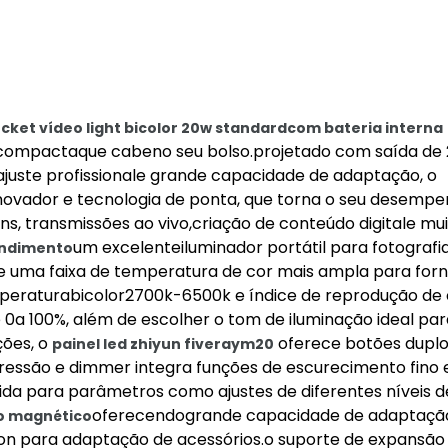
ocket vídeo light bicolor 20w standard
com bateria interna
 compactaque cabeno seu bolso.projetado com saída de
ajuste profissionale grande capacidade de adaptação, o
novador e tecnologia de ponta, que torna o seu desemp
ens, transmissões ao vivo,criação de conteúdo digitale mu
um excelenteiluminador portátil para fotografi
endimento
 e uma faixa de temperatura de cor mais ampla para for
peraturabicolor2700k-6500k e índice de reprodução de 
de 0a 100%, além de escolher o tom de iluminação ideal par
ões, o
oferece botões duplo
painel led
z
hiyun fiveraym20
pressão e dimmer integra funções de escurecimento fino 
da para parâmetros como ajustes de diferentes níveis de
oferecendogrande capacidade de adaptação
o magnético
p-on para adaptação de acessórios.o suporte de expansão