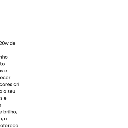
 20w de
enho
ito
as e
necer
cores cri
a o seu
s e
e
 brilho,
, o
 oferece