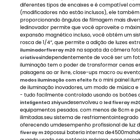
diferentes tipos de encaixes e é compatível co
(modificadores não estão inclusos), ele também
proporcionando ângulos de filmagem mais diver
ledinovador permite que você aproveite o máxim
expansão magnético incluso, você obtém um sis
rosca de 1/4”, que permite a adição de luzes e
na sapata da câmera fotog
iluminador
fiveray m20
independentemente de você ser um fotó
criativos
iluminação tem o poder de transformar cenas em
paisagens ao ar livre, close-ups macro ou evento
o mini painel ilu
modos iluminação com efeito fx
de iluminação inovadores, um modo de música e 
- tudo facilmente controlado usando os botões d
a
desenvolveu o
inteligente
zhiyun
led
fiveray m2
equipamentos pesados. com menos de 8cm e pesa
ilimitadas.seu sistema de resfriamentointegrado
oferecendo umdesempenho profissional de luz 
possui bateria interna de4500mahde
fiveray m 20
quando usado em potência máxima. para carreg