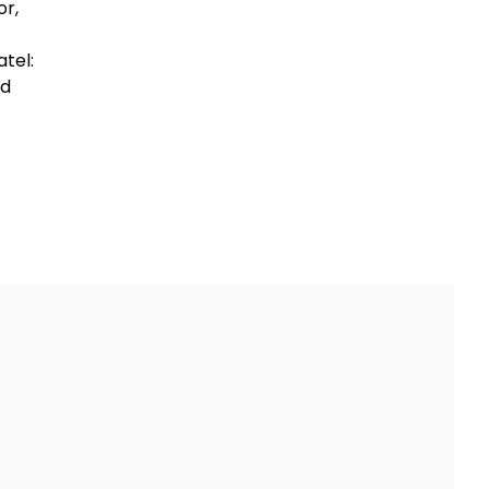
or,
tel:
rd