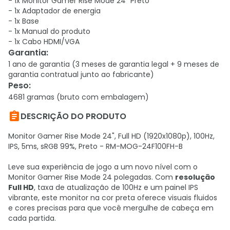
- 1x Monitor Gamer Rise Mode 24" Preto
- 1x Adaptador de energia
- 1x Base
- 1x Manual do produto
- 1x Cabo HDMI/VGA
Garantia
:
1 ano de garantia (3 meses de garantia legal + 9 meses de
garantia contratual junto ao fabricante)
Peso
:
4681 gramas (bruto com embalagem)

DESCRIÇÃO DO PRODUTO
Monitor Gamer Rise Mode 24", Full HD (1920x1080p), 100Hz,
IPS, 5ms, sRGB 99%, Preto - RM-MOG-24F100FH-B
Leve sua experiência de jogo a um novo nível com o
Monitor Gamer Rise Mode 24 polegadas. Com
resolução
Full HD
, taxa de atualização de 100Hz e um painel IPS
vibrante, este monitor na cor preta oferece visuais fluidos
e cores precisas para que você mergulhe de cabeça em
cada partida.