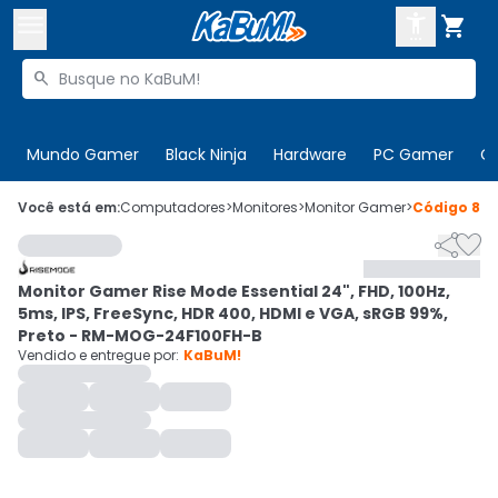



Buscar produtos


Enviar para:
Digite o CEP
Mundo Gamer
Black Ninja
Hardware
PC Gamer
C

Olá. Acesse sua conta
Você está em:
Computadores
>
Monitores
>
Monitor Gamer
>
Código
881


ENTRE

Departamentos
Monitor Gamer Rise Mode Essential 24", FHD, 100Hz,
CADASTRE-SE
Cupons

5ms, IPS, FreeSync, HDR 400, HDMI e VGA, sRGB 99%,
Preto - RM-MOG-24F100FH-B
Mais Vendidos

Vendido e entregue por:
KaBuM!
Ativar tradutor em libras
