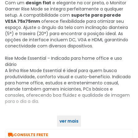
Com um
design flat
e elegante na cor preta, o Monitor
Gamer Rise Mode se integra perfeitamente a qualquer
setup. A compatibilidade com
suporte para parede
VESA 75x75mm
oferece flexibilidade para otimizar seu
espaço. Ajuste o ângulo da tela com inclinação dianteira
(5°) e traseira (20°) para encontrar a posição ideal. As
opções de interface incluem DC, VGA e HDMI, garantindo
conectividade com diversos dispositivos.
Rise Mode Essential - Indicada para home office e uso
diário
A linha Rise Mode Essential é ideal para quem busca
produtividade, conforto visual e custo-benefício. Indicada
para home office, estudos e entretenimento casual,
atende também gamers iniciantes, PCs básicos e
consoles, oferecendo boa fluidez e qualidade de imagem
para o dia a dia.
Transforme seu setup hoje! Compre agora, no KaBuM!
ver mais

CONSULTE FRETE