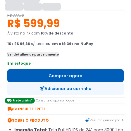
R$ 777,76
R$ 599,99
À vista no PIX
com
10
% de desconto
10
x
R$ 66,66
s/ juros
ou em até 36x no NuPay
Ver detalhes de parcelamento
Em estoque
Comprar agora
Adicionar ao carrinho

Frete grátis*
Consulte disponibilidade

CONSULTE FRETE

SOBRE O PRODUTO
Resumo gerado por IA
Imersão Total:
Tela Full HD IPS de 24" com 3000:1 de