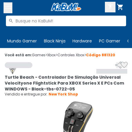



Buscar produtos


Enviar para:
Digite o CEP
Mundo Gamer
Black Ninja
Hardware
PC Gamer
C

Olá. Acesse sua conta
Você está em:
Games
>
Xbox
>
Controles Xbox
>
Código
881320


ENTRE

Departamentos
Turtle Beach - Controlador De Simulação Universal
CADASTRE-SE
Cupons

Velocityone Flightstick Para XBOX Series X E PCs Com
WINDOWS - Black-tbs-0722-05
Mais Vendidos

Vendido e entregue por:
New York Shop
Ativar tradutor em libras
