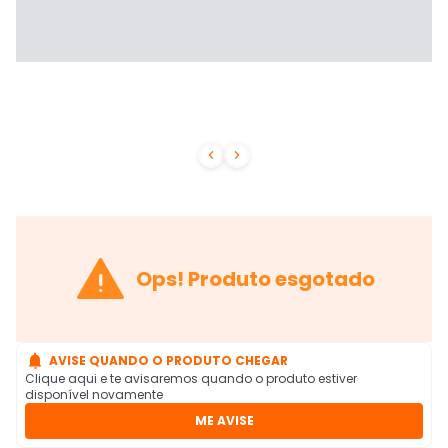



Ops! Produto esgotado

AVISE QUANDO O PRODUTO CHEGAR
Clique aqui e te avisaremos quando o produto estiver
disponível novamente
ME AVISE