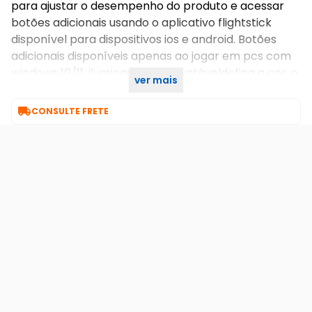
para ajustar o desempenho do produto e acessar
botões adicionais usando o aplicativo flightstick
disponível para dispositivos ios e android. Botões
adicionais disponíveis apenas ao jogar em pcs com
windows 10/11, iluminação rgb ajustáveldefina a cor, o
ver mais
brilho e a resposta de várias zonas de led rgb.]

CONSULTE FRETE