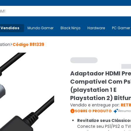
s
 Vendidos
Mais-v-
Mundo Gamer
Mundo Gamer
Black Ninja
Black Ninja
Hardware
Hardware
PC Gamer
ation
>
Código
881339
Adaptador HDMI P
Compatível Com Ps1
(playstation 1 E
Playstation 2) Bitfu
Vendido e entregue por:
RET

SOBRE O PRODUTO
Resumo 
Revitalize seus Clássico
Conecte seu PS1/PS2 a TV