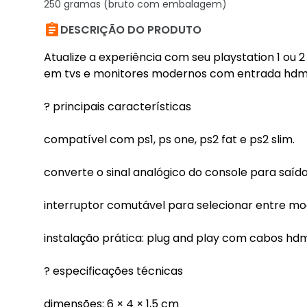
250 gramas (bruto com embalagem)

DESCRIÇÃO DO PRODUTO
Atualize a experiência com seu playstation 1 ou 
em tvs e monitores modernos com entrada hdmi
? principais características
compatível com ps1, ps one, ps2 fat e ps2 slim.
converte o sinal analógico do console para saída
interruptor comutável para selecionar entre m
instalação prática: plug and play com cabos hdmi
? especificações técnicas
dimensões: 6 × 4 × 1,5 cm