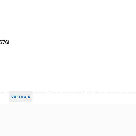
576i
rar em rgb ou ypbpr (componente). Ajuste o modo corre
ver mais