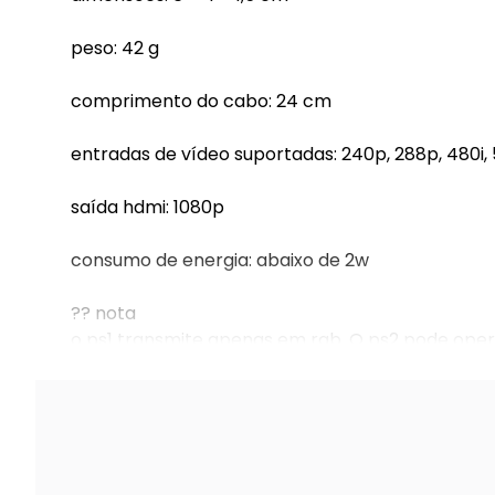
peso: 42 g
comprimento do cabo: 24 cm
entradas de vídeo suportadas: 240p, 288p, 480i, 
saída hdmi: 1080p
consumo de energia: abaixo de 2w
?? nota
o ps1 transmite apenas em rgb. O ps2 pode ope
menu do console antes de usar.