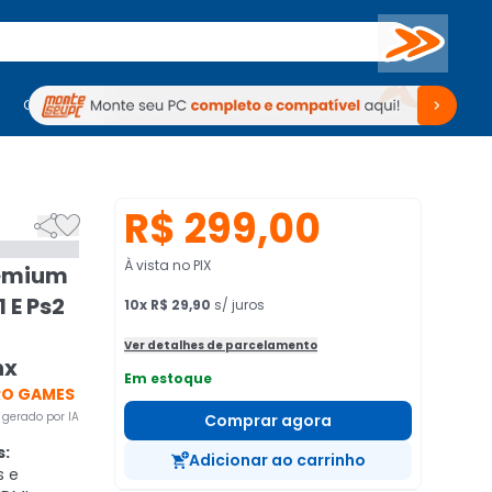
Buscar
PC Gamer
Computadores
Computadores
Periféricos
Periféricos
TV
Venda no KaBuM!
TV
Venda no KaBuM!
R$ 299,00


À vista no PIX
remium
 E Ps2
10
x
R$ 29,90
s/ juros
Ver detalhes de parcelamento
nx
Em estoque
RO GAMES
gerado por IA
Comprar agora
s:
Adicionar ao carrinho
s e