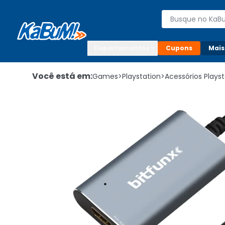
Enviar para:

Buscar produto
Digite o CEP

Departamentos
Cupons
Mais
Você está em:
Games
>
Playstation
>
Acessórios Playst