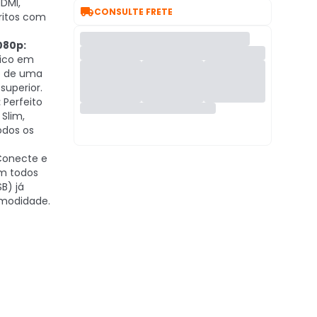
DMI,

CONSULTE FRETE
ritos com
080p:
gico em
do de uma
 superior.
:
Perfeito
 Slim,
odos os
onecte e
m todos
B) já
omodidade.