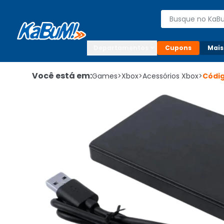
Enviar para:

Buscar produto
Digite o CEP

Departamentos
Cupons
Mais
Você está em:
Games
>
Xbox
>
Acessórios Xbox
>
Códi