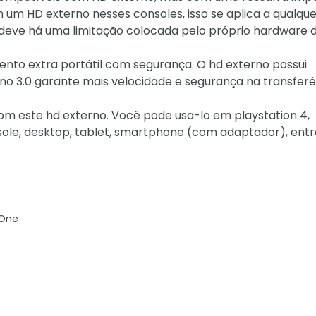
m um HD externo nesses consoles, isso se aplica a qualqu
 deve há uma limitação colocada pelo próprio hardware 
nto extra portátil com segurança. O hd externo possui
erno 3.0 garante mais velocidade e segurança na transfer
m este hd externo. Você pode usa-lo em playstation 4,
nsole, desktop, tablet, smartphone (com adaptador), entr
 One