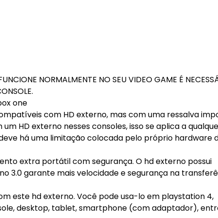
 FUNCIONE NORMALMENTE NO SEU VIDEO GAME É NECESS
CONSOLE.
xbox one
ão compatíveis com HD externo, mas com uma ressalva imp
m um HD externo nesses consoles, isso se aplica a qualqu
 deve há uma limitação colocada pelo próprio hardware 
nto extra portátil com segurança. O hd externo possui
erno 3.0 garante mais velocidade e segurança na transfer
m este hd externo. Você pode usa-lo em playstation 4,
nsole, desktop, tablet, smartphone (com adaptador), entr