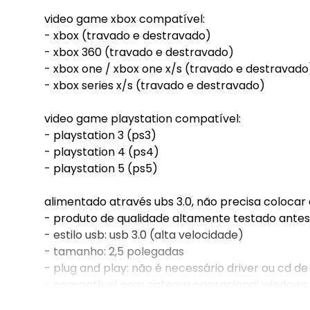
video game xbox compatível:
- xbox (travado e destravado)
- xbox 360 (travado e destravado)
- xbox one / xbox one x/s (travado e destravado
- xbox series x/s (travado e destravado)
video game playstation compatível:
- playstation 3 (ps3)
- playstation 4 (ps4)
- playstation 5 (ps5)
alimentado através ubs 3.0, não precisa coloca
- produto de qualidade altamente testado antes
- estilo usb: usb 3.0 (alta velocidade)
- tamanho: 2,5 polegadas
- plug and play: não é necessário driver ou cd de
- compatível com sistema operacional windows e
- conexão: usb / sata / sata ii