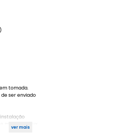
)
r em tomada.
 de ser enviado
 instalação
 mac os e linux
ver mais