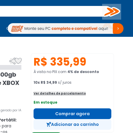
Buscar
PC Gamer
Computadores
Computadores
Periféricos
Periféricos
TV
Venda no KaBuM!
TV
Venda no KaBuM!
R$ 335,99


À vista no PIX
com
4
% de desconto
 500gb
e XBOX
10
x
R$ 34,99
s/ juros
Ver detalhes de parcelamento
Em estoque
gerado por IA
Comprar agora
rtátil:
Adicionar ao carrinho
 para
e-os