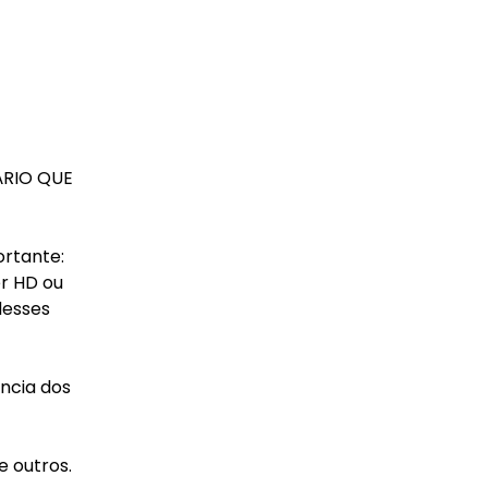
ÁRIO QUE
ortante:
er HD ou
desses
ência dos
e outros.