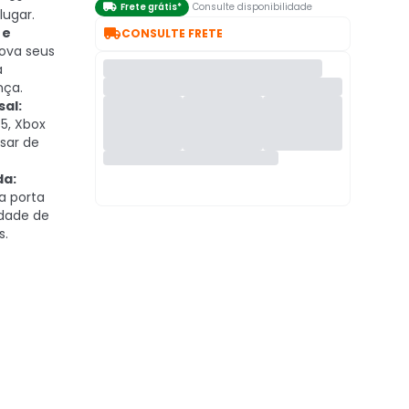

Frete grátis*
Consulte disponibilidade
lugar.

 e
CONSULTE FRETE
ova seus
a
nça.
al:
5, Xbox
sar de
da:
a porta
idade de
s.