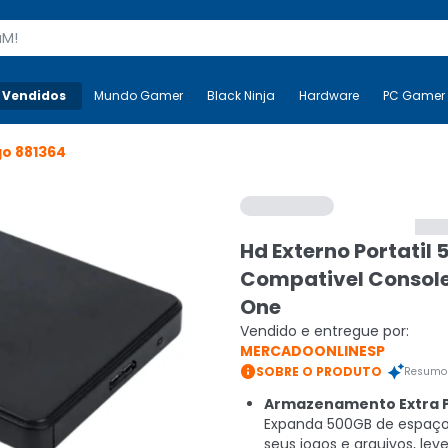
s
 Vendidos
Mais-v-
Mundo Gamer
Mundo Gamer
Black Ninja
Black Ninja
Hardware
Hardware
PC Gamer
go
881364
Hd Externo Portatil
Compativel Consol
One
Vendido e entregue por:
MERCADOONLINESP

SOBRE O PRODUTO
Resumo 
Armazenamento Extra Po
Expanda 500GB de espaço
seus jogos e arquivos, lev