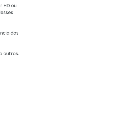
er HD ou
desses
ência dos
e outros.