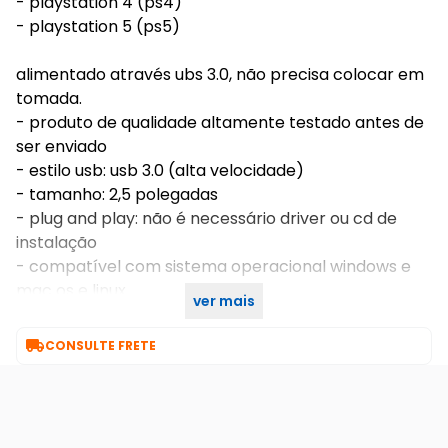
- playstation 4 (ps4)
- playstation 5 (ps5)
alimentado através ubs 3.0, não precisa colocar em
tomada.
- produto de qualidade altamente testado antes de
ser enviado
- estilo usb: usb 3.0 (alta velocidade)
- tamanho: 2,5 polegadas
- plug and play: não é necessário driver ou cd de
instalação
- compatível com sistema operacional windows e
mac os e linux
ver mais
- conexão: usb / sata / sata ii

CONSULTE FRETE