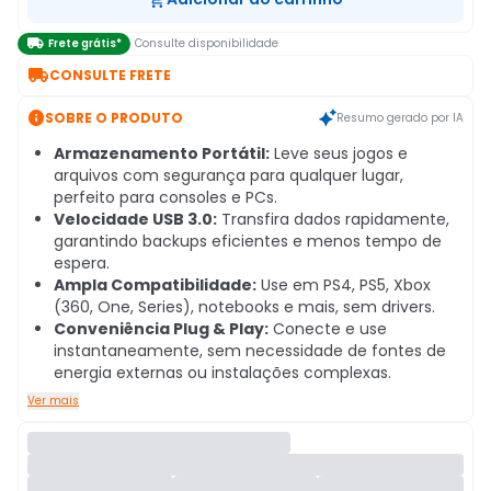

Frete grátis*
Consulte disponibilidade

CONSULTE FRETE

SOBRE O PRODUTO
Resumo gerado por IA
Armazenamento Portátil:
Leve seus jogos e
arquivos com segurança para qualquer lugar,
perfeito para consoles e PCs.
Velocidade USB 3.0:
Transfira dados rapidamente,
garantindo backups eficientes e menos tempo de
espera.
Ampla Compatibilidade:
Use em PS4, PS5, Xbox
(360, One, Series), notebooks e mais, sem drivers.
Conveniência Plug & Play:
Conecte e use
instantaneamente, sem necessidade de fontes de
energia externas ou instalações complexas.
Ver mais