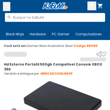



Buscar produtos


Enviar para:
Digite o CEP
Black Ninja
Hardware
PC Gamer
Computadores
P

Olá. Acesse sua conta
Você está em:
Games
>
Xbox
>
Acessórios Xbox
>
Código
881365


ENTRE

Departamentos
Hd Externo Portatil 500gb Compativel Console XBOX
CADASTRE-SE
Cupons

360
Vendido e entregue por:
MERCADOONLINESP
Mais Vendidos

Ativar tradutor em libras
