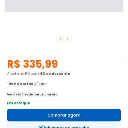


R$ 335,99
À vista no PIX
com
4
% de desconto
10
x no cartão
s/ juros
Ver detalhes de parcelamento
Em estoque
Comprar agora
Adicionar ao carrinho