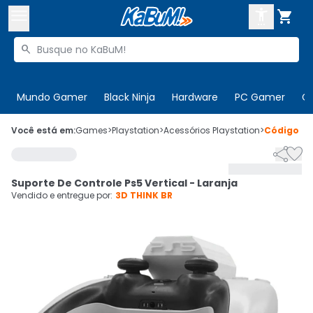



Buscar produtos


Enviar para:
Digite o CEP
Mundo Gamer
Black Ninja
Hardware
PC Gamer
C

Olá. Acesse sua conta
Você está em:
Games
>
Playstation
>
Acessórios Playstation
>
Código
88


ENTRE

Departamentos
Suporte De Controle Ps5 Vertical - Laranja
CADASTRE-SE
Cupons

Vendido e entregue por:
3D THINK BR
Mais Vendidos

Ativar tradutor em libras
