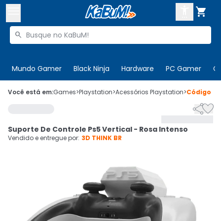



Buscar produtos


Enviar para:
Digite o CEP
Mundo Gamer
Black Ninja
Hardware
PC Gamer
C

Olá. Acesse sua conta
Você está em:
Games
>
Playstation
>
Acessórios Playstation
>
Código
88


ENTRE

Departamentos
Suporte De Controle Ps5 Vertical - Rosa Intenso
CADASTRE-SE
Cupons

Vendido e entregue por:
3D THINK BR
Mais Vendidos

Ativar tradutor em libras
