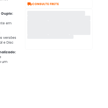

CONSULTE FRETE
 Duplo:
nte em
:
as versões
al e Disc
alizado:
e
ra um