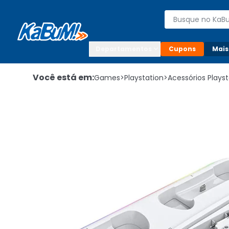
Enviar para:

Buscar produto
Digite o CEP

Departamentos
Cupons
Mais
Você está em:
Games
>
Playstation
>
Acessórios Playst