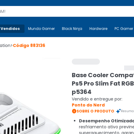
s
 Vendidos
Mais-v-
Mundo Gamer
Mundo Gamer
Black Ninja
Black Ninja
Hardware
Hardware
PC Gamer
ation
>
Código
883136
Base Cooler Compat
Ps5 Pro Slim Fat RGB
p5364
Vendido e entregue por:
Ponto do Nerd

SOBRE O PRODUTO
Resumo 
Desempenho Otimizado
resfriamento ativo previn
superaquecimento, garan