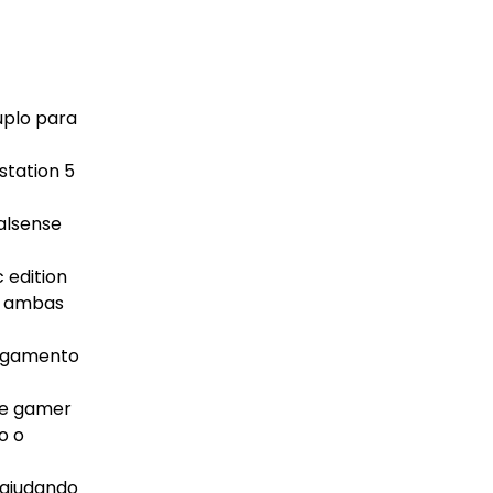
uplo para
station 5
alsense
 edition
om ambas
regamento
te gamer
o o
 ajudando