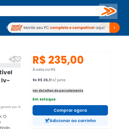
Buscar
PC Gamer
Computadores
Computadores
Periféricos
Periféricos
TV
Venda no KaBuM!
TV
Venda no KaBuM!
R$ 235,00


À vista no PIX
ivel
 Iv-
9
x
R$ 26,11
s/ juros
Ver detalhes de parcelamento
Em estoque
gerado por IA
Comprar agora
:
O
Adicionar ao carrinho
e
tindo