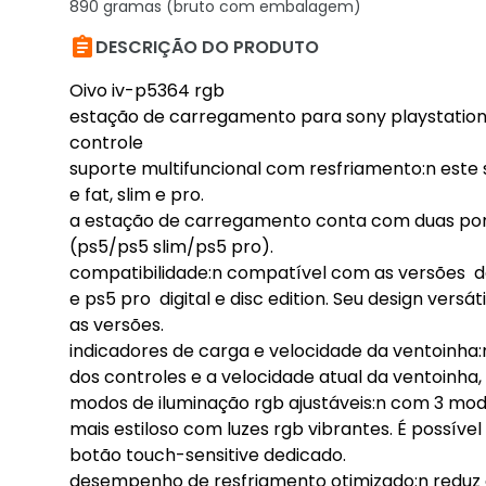
890 gramas (bruto com embalagem)

DESCRIÇÃO DO PRODUTO
Oivo iv-p5364 rgb
estação de carregamento para sony playstation 
controle
suporte multifuncional com resfriamento:n este 
e fat, slim e pro.
a estação de carregamento conta com duas por
(ps5/ps5 slim/ps5 pro).
compatibilidade:n compatível com as versões dos c
e ps5 pro digital e disc edition. Seu design ver
as versões.
indicadores de carga e velocidade da ventoinha
dos controles e a velocidade atual da ventoinh
modos de iluminação rgb ajustáveis:n com 3 mod
mais estiloso com luzes rgb vibrantes. É possíve
botão touch-sensitive dedicado.
desempenho de resfriamento otimizado:n reduz 