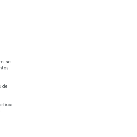
m, se
ntes
s de
rfície
.