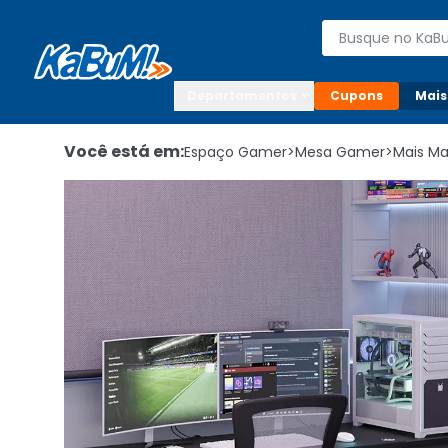
Enviar para:

Buscar produto
Digite o CEP

Departamentos
Cupons
Mais
Você está em:
Espaço Gamer
>
Mesa Gamer
>
Mais Ma