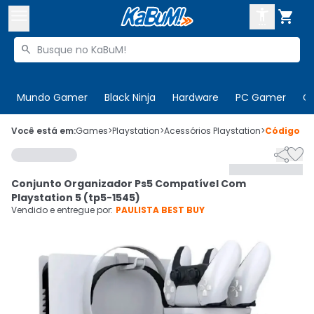



Buscar produtos


Enviar para:
Digite o CEP
Mundo Gamer
Black Ninja
Hardware
PC Gamer
C

Olá. Acesse sua conta
Você está em:
Games
>
Playstation
>
Acessórios Playstation
>
Código
88


ENTRE

Departamentos
Conjunto Organizador Ps5 Compatível Com
CADASTRE-SE
Cupons

Playstation 5 (tp5-1545)
Vendido e entregue por:
PAULISTA BEST BUY
Mais Vendidos

Ativar tradutor em libras
