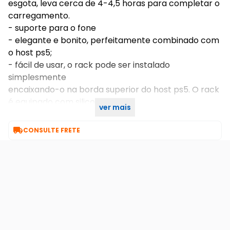
esgota, leva cerca de 4-4,5 horas para completar o
carregamento.
- suporte para o fone
- elegante e bonito, perfeitamente combinado com
o host ps5;
- fácil de usar, o rack pode ser instalado
simplesmente
encaixando-o na borda superior do host ps5. O rack
é equipado com silicone
ver mais
macio para proteger de danos;

CONSULTE FRETE