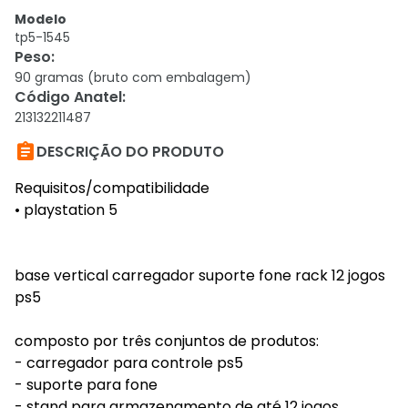
Modelo
tp5-1545
Peso
:
90 gramas (bruto com embalagem)
Código Anatel
:
213132211487

DESCRIÇÃO DO PRODUTO
Requisitos/compatibilidade
• playstation 5
base vertical carregador suporte fone rack 12 jogos
ps5
composto por três conjuntos de produtos:
- carregador para controle ps5
- suporte para fone
- stand para armazenamento de até 12 jogos