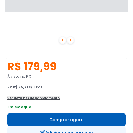


R$ 179,99
À vista no PIX
7
x
R$ 25,71
s/ juros
Ver detalhes de parcelamento
Em estoque
Comprar agora
Adicionar ao carrinho