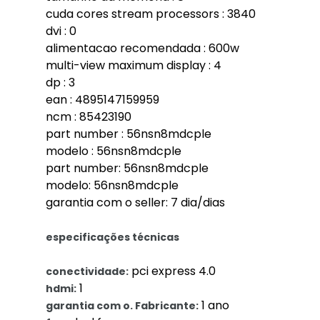
cuda cores stream processors : 3840
dvi : 0
alimentacao recomendada : 600w
multi-view maximum display : 4
dp : 3
ean : 4895147159959
ncm : 85423190
part number : 56nsn8mdcple
modelo : 56nsn8mdcple
part number: 56nsn8mdcple
modelo: 56nsn8mdcple
garantia com o seller: 7 dia/dias
especificações técnicas
pci express 4.0
conectividade:
1
hdmi:
1 ano
garantia com o. Fabricante: