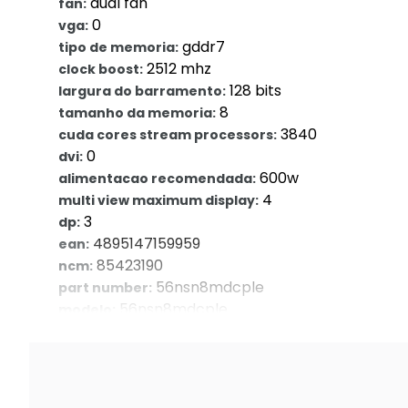
dual fan
fan:
0
vga:
gddr7
tipo de memoria:
2512 mhz
clock boost:
128 bits
largura do barramento:
8
tamanho da memoria:
3840
cuda cores stream processors:
0
dvi:
600w
alimentacao recomendada:
4
multi view maximum display:
3
dp:
4895147159959
ean:
85423190
ncm:
56nsn8mdcple
part number:
56nsn8mdcple
modelo:
7 dia/dias
garantia com o. Seller::