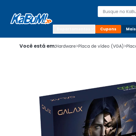
Enviar para:

Buscar produto
Digite o CEP

Departamentos
Cupons
Mais
Você está em:
Hardware
>
Placa de vídeo (VGA)
>
Plac