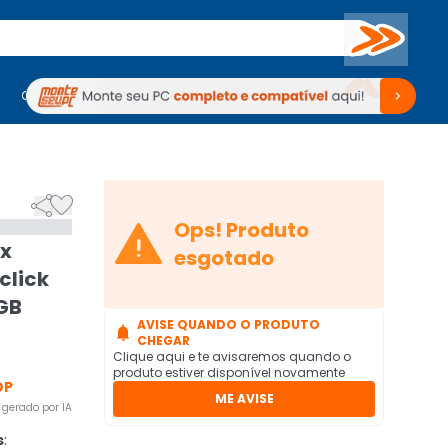
Buscar
PC Gamer
Computadores
Computadores
Periféricos
Periféricos
TV
Venda no KaBuM!
TV
Venda no KaBuM!



Ops! Produto
ax
esgotado
click
8GB
AVISE QUANDO O PRODUTO

CHEGAR
Clique aqui e te avisaremos quando o
produto estiver disponível novamente
OP
ME AVISE
gerado por IA
s
: