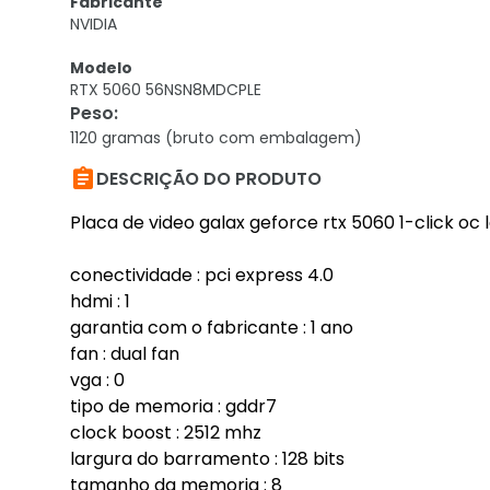
Fabricante
NVIDIA
Modelo
RTX 5060 56NSN8MDCPLE
Peso
:
1120 gramas (bruto com embalagem)

DESCRIÇÃO DO PRODUTO
Placa de video galax geforce rtx 5060 1-click oc
conectividade : pci express 4.0
hdmi : 1
garantia com o fabricante : 1 ano
fan : dual fan
vga : 0
tipo de memoria : gddr7
clock boost : 2512 mhz
largura do barramento : 128 bits
tamanho da memoria : 8