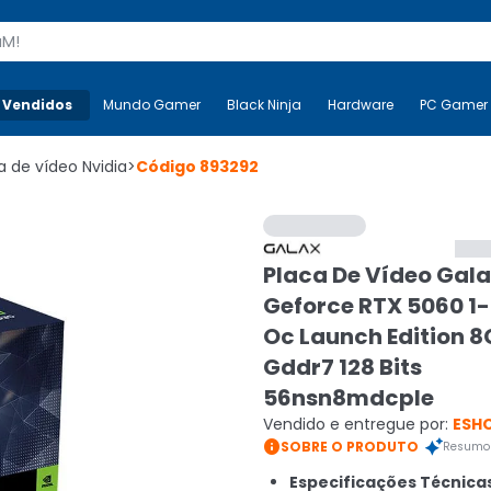
s
 Vendidos
Mais-v-
Mundo Gamer
Mundo Gamer
Black Ninja
Black Ninja
Hardware
Hardware
PC Gamer
a de vídeo Nvidia
>
Código
893292
Placa De Vídeo Gal
Geforce RTX 5060 1-
Oc Launch Edition 
Gddr7 128 Bits
56nsn8mdcple
Vendido e entregue por:
ESH

SOBRE O PRODUTO
Resumo 
Especificações Técnica