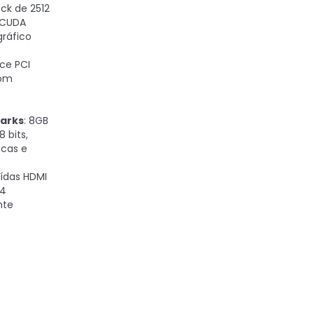
ck de 2512
 CUDA
ráfico
ace PCI
com
arks
: 8GB
 bits,
icas e
aídas HDMI
 4
nte