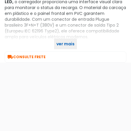
LED,
o carregador proporciona uma interface visual clara
para monitorar o status da recarga. O material da carcaça
em plástico e o painel frontal em PVC garantem
durabilidade. Com um conector de entrada Plugue
brasileiro 3F+N+T (380V) e um conector de saída Tipo 2
(Europeu IEC 62196 Type2), ele oferece compatibilidade
ampla para veículos elétricos modernos.
ver mais
Compre o seu agora, aqui no KaBuM!

CONSULTE FRETE