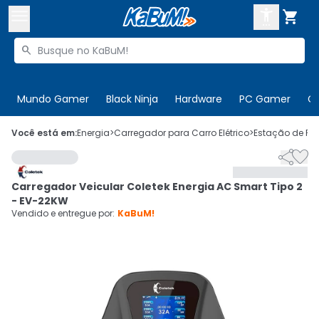



Buscar produtos


Enviar para:
Digite o CEP
Mundo Gamer
Black Ninja
Hardware
PC Gamer
C

Olá. Acesse sua conta
Você está em:
Energia
>
Carregador para Carro Elétrico
>
Estação de Re


ENTRE

Departamentos
Carregador Veicular Coletek Energia AC Smart Tipo 2
CADASTRE-SE
Cupons

- EV-22KW
Vendido e entregue por:
KaBuM!
Mais Vendidos

Ativar tradutor em libras
