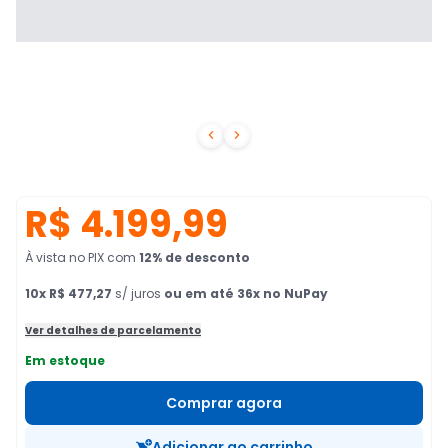


R$ 4.199,99
À vista no PIX
com
12
% de desconto
10
x
R$ 477,27
s/ juros
ou em até 36x no NuPay
Ver detalhes de parcelamento
Em estoque
Comprar agora
Adicionar ao carrinho