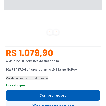


R$ 1.079,90
À vista no PIX
com
15
% de desconto
10
x
R$ 127,04
s/ juros
ou em até 36x no NuPay
Ver detalhes de parcelamento
Em estoque
Comprar agora
Adicionar ao carrinho