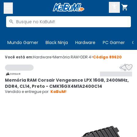



Buscar produtos


Enviar para:
Digite o CEP
Mundo Gamer
Black Ninja
Hardware
PC Gamer
C

Olá. Acesse sua conta
Você está em:
Hardware
>
Memória RAM
>
DDR 4
>
Código
89620


ENTRE

Departamentos
Memória RAM Corsair Vengeance LPX 16GB, 2400MHz,
CADASTRE-SE
Cupons

DDR4, CL14, Preto - CMK16GX4M1A2400C14
Vendido e entregue por:
KaBuM!
Mais Vendidos

Ativar tradutor em libras
