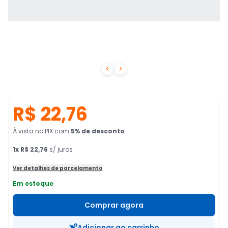


R$ 22,76
À vista no PIX
com
5
% de desconto
1
x
R$ 22,76
s/ juros
Ver detalhes de parcelamento
Em estoque
Comprar agora
Adicionar ao carrinho