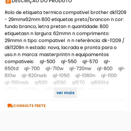

DESCRIÇÃO DO PRODUTO
Rolo de etiqueta termica compativel brother dk11209
- 29mmx62mm 800 etiquetas preto/brancon n cor:
fundo branco, letra pretan n quantidade: 800
etiquetasn n largura: 62mmn n comprimento:
29mmn n tipo: compativel n n referência: dk-11209 /
dk11209n n estado: nova, lacrada e pronta para o
uso.n n marca: masterprintn n equipamentos
compativeis: ql-500 ql-550 ql-570 ql-
650td ql-700 ql-710w ql-720nw ql-800 ql-
810w ql-820nwb ql-1050 ql-1060n ql-1100
ql-1110nwb ql500 ql550 ql570 ql650td
ql700 ql710w ql720nw ql800 ql810w
ver mais
ql820nwb ql1050 ql1060n ql1100 ql1110nwb

CONSULTE FRETE