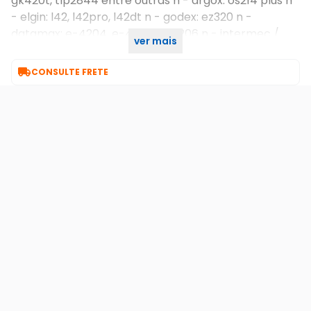
gk420t, tlp2844 entre outras n - argox: os214 plus n
- elgin: l42, l42pro, l42dt n - godex: ez320 n -
datamax: e-4204, e-4205, e-4206 n - intermec /
ver mais
honeywell: p42t

CONSULTE FRETE