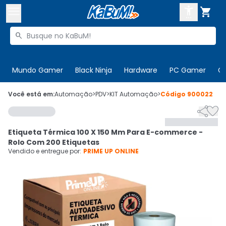



Buscar produtos


Enviar para:
Digite o CEP
Mundo Gamer
Black Ninja
Hardware
PC Gamer
C

Olá. Acesse sua conta
Você está em:
Automação
>
PDV
>
KIT Automação
>
Código
900022


ENTRE

Departamentos
Etiqueta Térmica 100 X 150 Mm Para E-commerce -
CADASTRE-SE
Cupons

Rolo Com 200 Etiquetas
Vendido e entregue por:
PRIME UP ONLINE
Mais Vendidos

Ativar tradutor em libras
