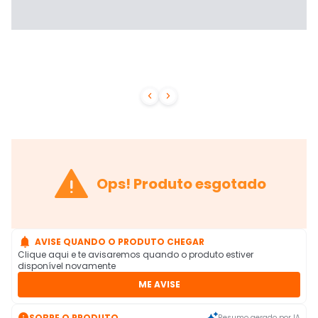



Ops! Produto esgotado

AVISE QUANDO O PRODUTO CHEGAR
Clique aqui e te avisaremos quando o produto estiver
disponível novamente
ME AVISE

SOBRE O PRODUTO
Resumo gerado por IA