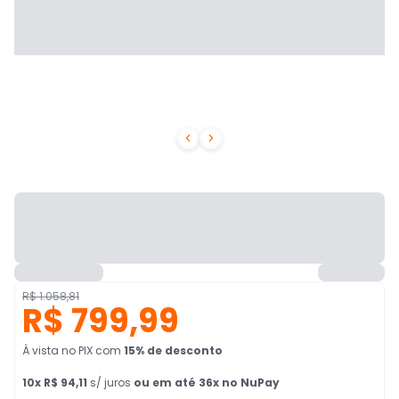


R$ 1.058,81
R$ 799,99
À vista no PIX
com
15
% de desconto
10
x
R$ 94,11
s/ juros
ou em até 36x no NuPay