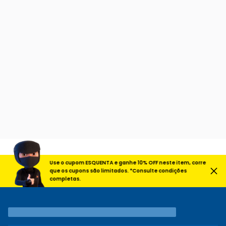
Use o cupom ESQUENTA e ganhe 10% OFF neste item, corre
que os cupons são limitados. *Consulte condições
completas.