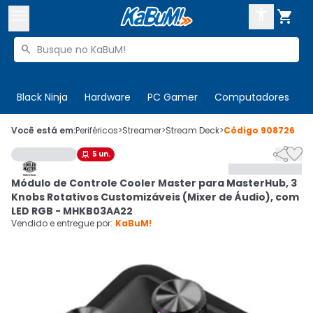



Buscar produtos


Enviar para:
Digite o CEP
Black Ninja
Hardware
PC Gamer
Computadores
P

Olá. Acesse sua conta
Você está em:
Periféricos
>
Streamer
>
Stream Deck
>
Código
908726


5
un.

ENTRE

Departamentos
Módulo de Controle Cooler Master para MasterHub, 3
CADASTRE-SE
Cupons

Knobs Rotativos Customizáveis (Mixer de Áudio), com
LED RGB - MHKB03AA22
Mais Vendidos

Vendido e entregue por:
KaBuM!
Ativar tradutor em libras
