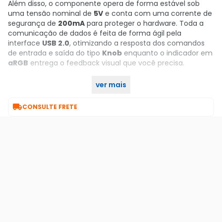
Além disso, o componente opera de forma estável sob
uma tensão nominal de
5V
e conta com uma corrente de
segurança de
200mA
para proteger o hardware. Toda a
comunicação de dados é feita de forma ágil pela
interface
USB 2.0
, otimizando a resposta dos comandos
de entrada e saída do tipo
Knob
enquanto o indicador em
aRGB
entrega o feedback visual que você precisa.
ver mais
Garanta já o seu no KaBuM!

CONSULTE FRETE