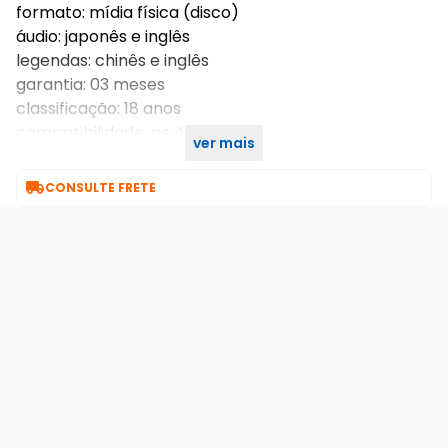
formato: mídia física (disco)
áudio: japonês e inglês
legendas: chinês e inglês
garantia: 03 meses
classificação: 18 anos
compatibilidade: ps 4
ver mais
tamanho: 17gb

CONSULTE FRETE