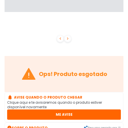



Ops! Produto esgotado

AVISE QUANDO O PRODUTO CHEGAR
Clique aqui e te avisaremos quando o produto estiver
disponível novamente
ME AVISE

SOBRE O PRODUTO
Resumo gerado por IA