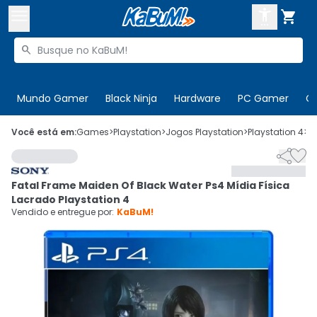



Buscar produtos


Enviar para:
Digite o CEP
Mundo Gamer
Black Ninja
Hardware
PC Gamer
C

Olá. Acesse sua conta
Você está em:
Games
>
Playstation
>
Jogos Playstation
>
Playstation 4
>
C


ENTRE

Departamentos
Fatal Frame Maiden Of Black Water Ps4 Mídia Física
CADASTRE-SE
Cupons

Lacrado Playstation 4
Vendido e entregue por:
KaBuM!
Mais Vendidos

Ativar tradutor em libras
