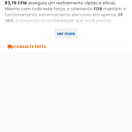
83,76 CFM
assegura um resfriamento rápido e eficaz.
Mesmo com toda essa força, o rolamento
FDB
mantém o
funcionamento extremamente silencioso em apenas
28
dBA
, entregando a confiabilidade que você precisa.
ver mais
Compre já o seu no KaBuM!

CONSULTE FRETE