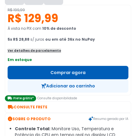
R$ 199,99
R$ 129,99
À vista no PIX
com
10
% de desconto
5
x
R$ 28,88
s/ juros
ou em até 36x no NuPay
Ver detalhes de parcelamento
Em estoque
Comprar agora
Adicionar ao carrinho

Frete grátis*
Consulte disponibilidade

CONSULTE FRETE

SOBRE O PRODUTO
Resumo gerado por IA
Controle Total:
Monitore Uso, Temperatura e
Potência do CPU em tempo real no display LCD