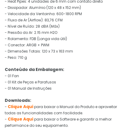
- Heat Pipes: 4 unidades de 6 mm com contato direto
- Dissipador: Alumínio (120 x 48 x 152 mm)
- Velocidade da Ventoinha: 600-1800 RPM
- Fluxo de Ar (Airflow): 83,76 CFM
- Nível de Ruído: 28 dBA (Máx)
- Pressão do Ar: 2.15 mm H2O
- Rolamento: FDB (Longa vida útil)
- Conector: ARGB + PWM
- Dimensões Totais: 120 x 73 x 163 mm
- Peso: 710 g
Conteúdo da Embalagem:
- 01 Fan
- 01 Kit de Peças e Parafusos
- 01 Manual de Instruções
Downloads:
Clique Aqui
-
para baixar o Manual do Produto e aproveitar
todas as funcionalidades com facilidade.
Clique Aqui
-
para baixar o Software e garantir a melhor
performance do seu equipamento.