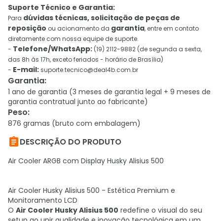
Suporte Técnico e Garantia:
dúvidas técnicas, solicitação de peças de
Para
reposição
garantia
ou acionamento da
, entre em contato
diretamente com nossa equipe de suporte.
Telefone/WhatsApp:
-
(19) 2112-9882 (de segunda a sexta,
das 8h às 17h, exceto feriados - horário de Brasília)
E-mail:
-
suporte.tecnico@deal4b.com.br
Garantia
:
1 ano de garantia (3 meses de garantia legal + 9 meses de
garantia contratual junto ao fabricante)
Peso
:
876 gramas (bruto com embalagem)

DESCRIÇÃO DO PRODUTO
Air Cooler ARGB com Display Husky Alisius 500
Air Cooler Husky Alisius 500 - Estética Premium e
Monitoramento LCD
O
Air Cooler Husky Alisius 500
redefine o visual do seu
setup ao unir qualidade e inovação tecnológica em um