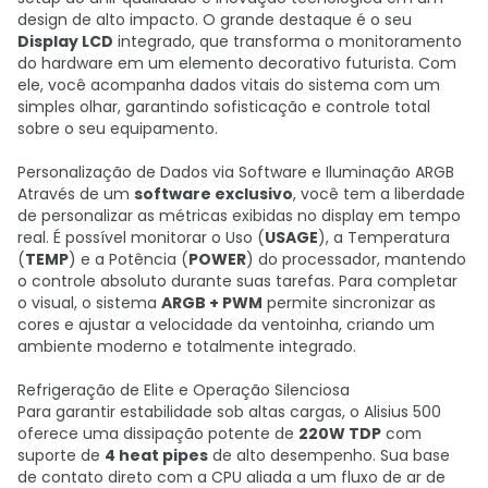
design de alto impacto. O grande destaque é o seu
Display LCD
integrado, que transforma o monitoramento
do hardware em um elemento decorativo futurista. Com
ele, você acompanha dados vitais do sistema com um
simples olhar, garantindo sofisticação e controle total
sobre o seu equipamento.
Personalização de Dados via Software e Iluminação ARGB
Através de um
software exclusivo
, você tem a liberdade
de personalizar as métricas exibidas no display em tempo
real. É possível monitorar o Uso (
USAGE
), a Temperatura
(
TEMP
) e a Potência (
POWER
) do processador, mantendo
o controle absoluto durante suas tarefas. Para completar
o visual, o sistema
ARGB + PWM
permite sincronizar as
cores e ajustar a velocidade da ventoinha, criando um
ambiente moderno e totalmente integrado.
Refrigeração de Elite e Operação Silenciosa
Para garantir estabilidade sob altas cargas, o Alisius 500
oferece uma dissipação potente de
220W TDP
com
suporte de
4 heat pipes
de alto desempenho. Sua base
de contato direto com a CPU aliada a um fluxo de ar de