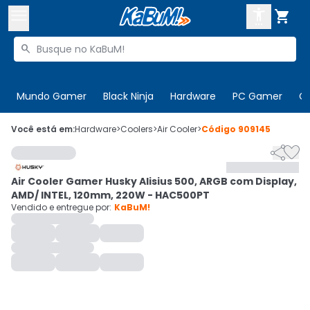



Buscar produtos


Enviar para:
Digite o CEP
Mundo Gamer
Black Ninja
Hardware
PC Gamer
C

Olá. Acesse sua conta
Você está em:
Hardware
>
Coolers
>
Air Cooler
>
Código
909145


ENTRE

Departamentos
Air Cooler Gamer Husky Alisius 500, ARGB com Display,
CADASTRE-SE
Cupons

AMD/ INTEL, 120mm, 220W - HAC500PT
Vendido e entregue por:
KaBuM!
Mais Vendidos

Ativar tradutor em libras
