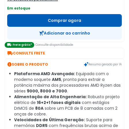
Em estoque
Comprar agora
Adicionar ao carrinho

Frete grátis*
Consulte disponibilidade

CONSULTE FRETE

SOBRE O PRODUTO
Resumo gerado por IA
Plataforma AMD Avançada:
Equipada com o
moderno soquete
AM5
, pronta para extrair a
potência máxima dos processadores AMD Ryzen das
séries
9000, 8000 e 7000
.
Alimentação de Alta Engenharia:
Robusto projeto
elétrico de
16+2+1 fases digitais
com estágios
DrMOS de
80A
sobre um PCB de 8 camadas com 2
onças de cobre.
Velocidades de Última Geração:
Suporte para
memórias
DDR5
com frequências brutas acima de