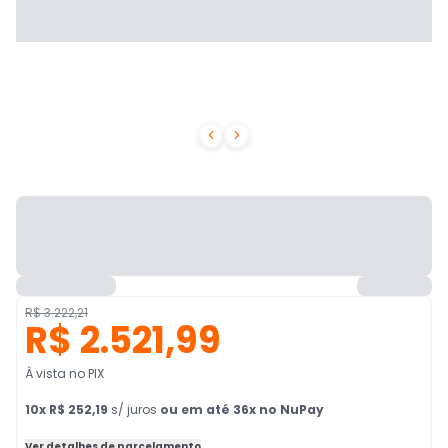


R$ 3.222,21
R$ 2.521,99
À vista no PIX
10
x
R$ 252,19
s/ juros
ou em até 36x no NuPay
Ver detalhes de parcelamento