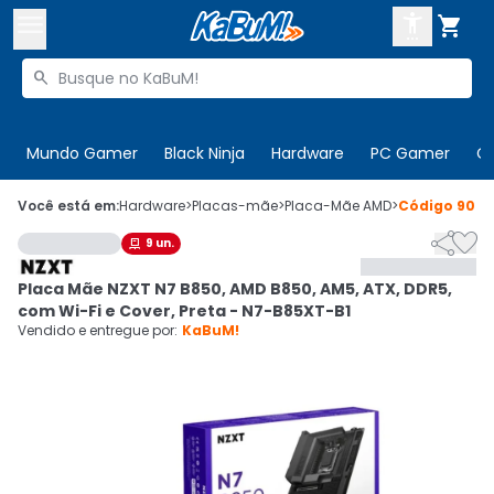



Buscar produtos


Enviar para:
Digite o CEP
Mundo Gamer
Black Ninja
Hardware
PC Gamer
C

Olá. Acesse sua conta
Você está em:
Hardware
>
Placas-mãe
>
Placa-Mãe AMD
>
Código
9091


9
un.

ENTRE

Departamentos
Placa Mãe NZXT N7 B850, AMD B850, AM5, ATX, DDR5,
CADASTRE-SE
Cupons

com Wi-Fi e Cover, Preta - N7-B85XT-B1
Vendido e entregue por:
KaBuM!
Mais Vendidos

Ativar tradutor em libras
