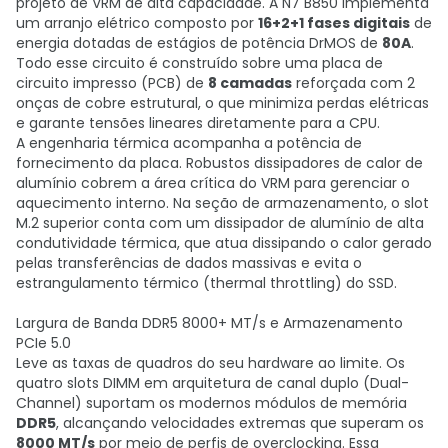
projeto de VRM de alta capacidade. A N7 B850 implementa
um arranjo elétrico composto por
16+2+1 fases digitais
de
energia dotadas de estágios de potência DrMOS de
80A
.
Todo esse circuito é construído sobre uma placa de
circuito impresso (PCB) de
8 camadas
reforçada com 2
onças de cobre estrutural, o que minimiza perdas elétricas
e garante tensões lineares diretamente para a CPU.
A engenharia térmica acompanha a potência de
fornecimento da placa. Robustos dissipadores de calor de
alumínio cobrem a área crítica do VRM para gerenciar o
aquecimento interno. Na seção de armazenamento, o slot
M.2 superior conta com um dissipador de alumínio de alta
condutividade térmica, que atua dissipando o calor gerado
pelas transferências de dados massivas e evita o
estrangulamento térmico (thermal throttling) do SSD.
Largura de Banda DDR5 8000+ MT/s e Armazenamento
PCIe 5.0
Leve as taxas de quadros do seu hardware ao limite. Os
quatro slots DIMM em arquitetura de canal duplo (Dual-
Channel) suportam os modernos módulos de memória
DDR5
, alcançando velocidades extremas que superam os
8000 MT/s
por meio de perfis de overclocking. Essa