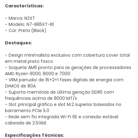
Características:
- Marca: NZXT
- Modelo: N7-B85XT-B1
- Cor: Preta (Black)
Destaques:
- Design minimalista exclusivo com cobertura cover total
em metal preto fosco
- Soquete AM5 pronto para as gerações de processadores
AMD Ryzen 9000, 8000 e 7000
- VRM parrudor de 16+2+1 fases digitais de energia com
DrMOS de 80A
- Suporta memórias de última geração DDR5 com
frequências acima de 8000 MT/s
- Slot principal gráfico e slot M.2 superior baseados no
barramento PCIe 5.0
- Rede sem fio integrada Wi-Fi 6E e conexão estável
cabeada de 2.5GbE
Especificações Técnicas: