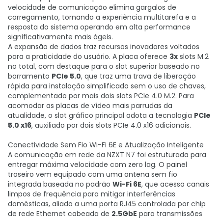
velocidade de comunicação elimina gargalos de
carregamento, tornando a experiência multitarefa e a
resposta do sistema operando em alta performance
significativamente mais ágeis.
A expansão de dados traz recursos inovadores voltados
para a praticidade do usuário. A placa oferece
3x
slots M.2
no total, com destaque para o slot superior baseado no
barramento
PCIe 5.0
, que traz uma trava de liberação
rápida para instalação simplificada sem o uso de chaves,
complementado por mais dois slots PCIe 4.0 M.2. Para
acomodar as placas de vídeo mais parrudas da
atualidade, o slot gráfico principal adota a tecnologia
PCIe
5.0 x16
, auxiliado por dois slots PCIe 4.0 x16 adicionais.
Conectividade Sem Fio Wi-Fi 6E e Atualização Inteligente
A comunicação em rede da NZXT N7 foi estruturada para
entregar máxima velocidade com zero lag. O painel
traseiro vem equipado com uma antena sem fio
integrada baseada no padrão
Wi-Fi 6E
, que acessa canais
limpos de frequência para mitigar interferências
domésticas, aliada a uma porta RJ45 controlada por chip
de rede Ethernet cabeada de
2.5GbE
para transmissões