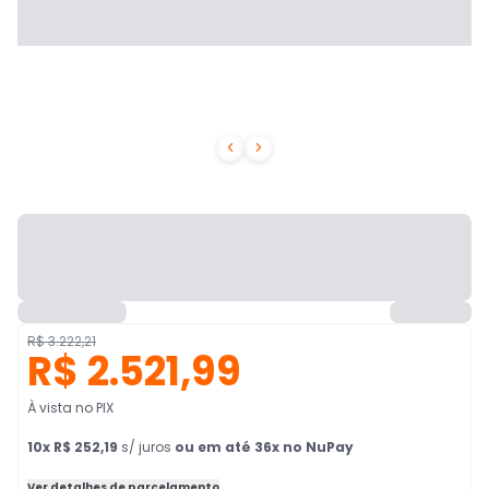


R$ 3.222,21
R$ 2.521,99
À vista no PIX
10
x
R$ 252,19
s/ juros
ou em até 36x no NuPay
Ver detalhes de parcelamento