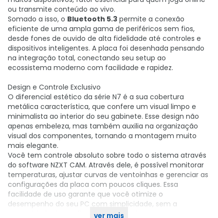
ou transmite conteúdo ao vivo.
Somado a isso, o
Bluetooth 5.3
permite a conexão
eficiente de uma ampla gama de periféricos sem fios,
desde fones de ouvido de alta fidelidade até controles e
dispositivos inteligentes. A placa foi desenhada pensando
na integração total, conectando seu setup ao
ecossistema moderno com facilidade e rapidez.
Design e Controle Exclusivo
O diferencial estético da série N7 é a sua cobertura
metálica característica, que confere um visual limpo e
minimalista ao interior do seu gabinete. Esse design não
apenas embeleza, mas também auxilia na organização
visual dos componentes, tornando a montagem muito
mais elegante.
Você tem controle absoluto sobre todo o sistema através
do software NZXT CAM. Através dele, é possível monitorar
temperaturas, ajustar curvas de ventoinhas e gerenciar as
configurações da placa com poucos cliques. Essa
facilidade de uso garante que você otimize o
desempenho do seu PC com simplicidade, sem a
necessidade de configurações complexas.
ver mais