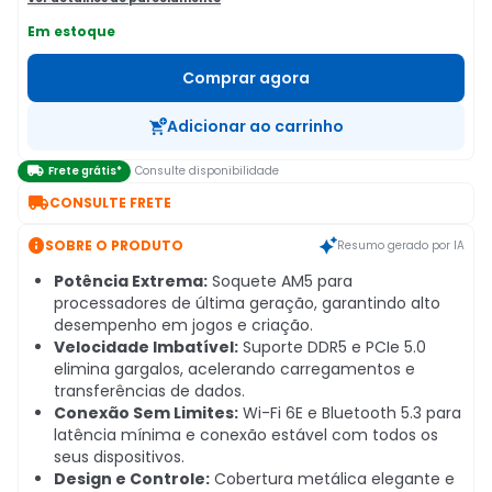
Em estoque
Comprar agora
Adicionar ao carrinho

Frete grátis*
Consulte disponibilidade

CONSULTE FRETE

SOBRE O PRODUTO
Resumo gerado por IA
Potência Extrema:
Soquete AM5 para
processadores de última geração, garantindo alto
desempenho em jogos e criação.
Velocidade Imbatível:
Suporte DDR5 e PCIe 5.0
elimina gargalos, acelerando carregamentos e
transferências de dados.
Conexão Sem Limites:
Wi-Fi 6E e Bluetooth 5.3 para
latência mínima e conexão estável com todos os
seus dispositivos.
Design e Controle:
Cobertura metálica elegante e