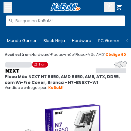



Buscar produtos


Enviar para:
Digite o CEP
Mundo Gamer
Black Ninja
Hardware
PC Gamer
C

Olá. Acesse sua conta
Você está em:
Hardware
>
Placas-mãe
>
Placa-Mãe AMD
>
Código
9091


5
un.

ENTRE

Departamentos
Placa Mãe NZXT N7 B850, AMD B850, AM5, ATX, DDR5,
CADASTRE-SE
Cupons

com Wi-Fi e Cover, Branca - N7-B85XT-W1
Vendido e entregue por:
KaBuM!
Mais Vendidos

Ativar tradutor em libras
