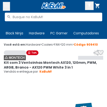



Buscar produtos


Enviar para:
Digite o CEP
Black Ninja
Hardware
PC Gamer
Computadores
P

Olá. Acesse sua conta
Você está em:
Hardware
>
Coolers
>
FAN
>
120 mm
>
Código
909410


1
un.

ENTRE

Departamentos
Kit com 3 Ventoinhas Montech AX120, 120mm, PWM,
CADASTRE-SE
Cupons

ARGB, Branco - AX120 PWM White 3 in 1
Vendido e entregue por:
KaBuM!
Mais Vendidos

Ativar tradutor em libras
