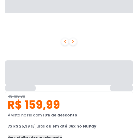


R$ 188,88
R$ 159,99
À vista no PIX
com
10
% de desconto
7
x
R$ 25,39
s/ juros
ou em até 36x no NuPay
Ver detalhes de parcelamento