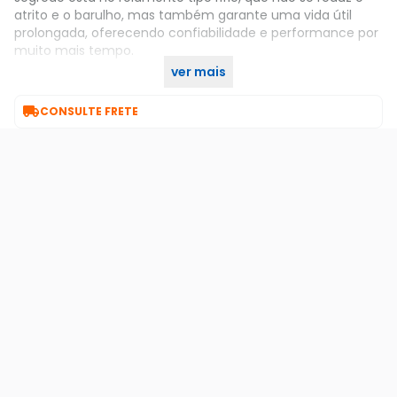
atrito e o barulho, mas também garante uma vida útil
prolongada, oferecendo confiabilidade e performance por
muito mais tempo.
ver mais
Adquira o seu no KaBuM!

CONSULTE FRETE