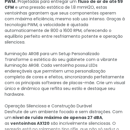
PWM.
Projetadas para entregar um
fluxo de ar de até 59
CFM
e uma pressão estática de 1.8 mmH2O, estas
ventoinhas garantem que seus componentes operem
com máxima eficiência, mesmo sob uso intenso. Graças à
tecnologia PWM, a velocidade é ajustada
automaticamente de 800 a 1600 RPM, oferecendo o
equilíbrio perfeito entre resfriamento potente e operação
silenciosa.
Iluminação ARGB para um Setup Personalizado
Transforme a estética do seu gabinete com a vibrante
iluminação ARGB. Cada ventoinha possui LEDs
endereçáveis que permitem uma personalização
completa de cores e efeitos, sincronizando perfeitamente
com os principais softwares de placas-mãe. Crie um visual
único e dinâmico que reflita seu estilo e destaque seu
hardware.
Operação Silenciosa e Construção Durável
Desfrute de um ambiente focado e sem distrações. Com
um
nível de ruído máximo de apenas 27 dBA
,
as
ventoinhas AX120
são incrivelmente silenciosas. O
segredo está no rolamento tipo rifle, que não só reduz o