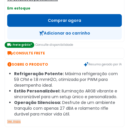
Em estoque
Comprar agora
Adicionar ao carrinho

Frete grátis*
Consulte disponibilidade

CONSULTE FRETE

SOBRE O PRODUTO
Resumo gerado por IA
Refrigeração Potente:
Máxima refrigeração com
59 CFM e 1.8 mmH2O, otimizada por PWM para
desempenho ideal.
Estilo Personalizável:
Iluminação ARGB vibrante e
sincronizável para um setup único e personalizado.
Operação Silenciosa:
Desfrute de um ambiente
tranquilo com apenas 27 dBA e rolamento rifle
durável para maior vida útil.
Ver mais