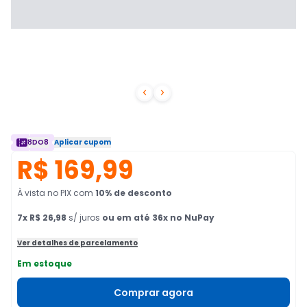


8DO8
Aplicar cupom
R$ 169,99
À vista no PIX
com
10
% de desconto
7
x
R$ 26,98
s/ juros
ou em até 36x no NuPay
Ver detalhes de parcelamento
Em estoque
Comprar agora