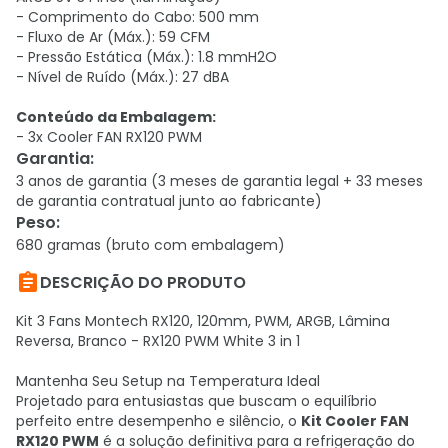
- Comprimento do Cabo: 500 mm
- Fluxo de Ar (Máx.): 59 CFM
- Pressão Estática (Máx.): 1.8 mmH2O
- Nível de Ruído (Máx.): 27 dBA
Conteúdo da Embalagem:
- 3x Cooler FAN RX120 PWM
Garantia
:
3 anos de garantia (3 meses de garantia legal + 33 meses
de garantia contratual junto ao fabricante)
Peso
:
680 gramas (bruto com embalagem)

DESCRIÇÃO DO PRODUTO
Kit 3 Fans Montech RX120, 120mm, PWM, ARGB, Lâmina
Reversa, Branco - RX120 PWM White 3 in 1
Mantenha Seu Setup na Temperatura Ideal
Projetado para entusiastas que buscam o equilíbrio
perfeito entre desempenho e silêncio, o
Kit Cooler FAN
RX120 PWM
é a solução definitiva para a refrigeração do