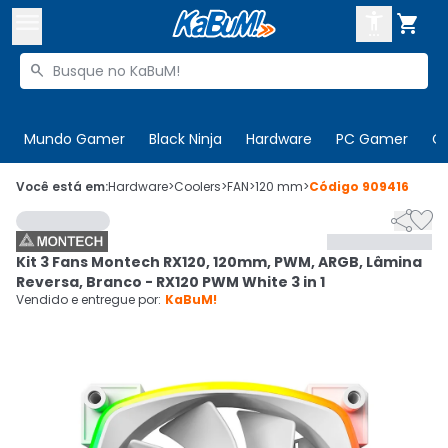



Buscar produtos


Enviar para:
Digite o CEP
Mundo Gamer
Black Ninja
Hardware
PC Gamer
C

Olá. Acesse sua conta
Você está em:
Hardware
>
Coolers
>
FAN
>
120 mm
>
Código
909416


ENTRE

Departamentos
Kit 3 Fans Montech RX120, 120mm, PWM, ARGB, Lâmina
CADASTRE-SE
Cupons

Reversa, Branco - RX120 PWM White 3 in 1
Vendido e entregue por:
KaBuM!
Mais Vendidos

Ativar tradutor em libras
