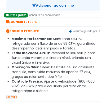
Adicionar ao carrinho

Frete grátis*
Consulte disponibilidade

CONSULTE FRETE

SOBRE O PRODUTO
Resumo gerado por IA
Máxima Performance:
Mantenha seu PC
refrigerado com fluxo de ar de 59 CFM, garantindo
desempenho ideal em jogos e tarefas.
Estilo Inovador ARGB:
Personalize seu setup com
iluminação vibrante e sincronizável, criando um
visual único e imersivo.
Operação Silenciosa:
Desfrute de um ambiente
tranquilo, com ruído máximo de apenas 27 dBA,
graças ao rolamento tipo Rifle.
Controle Preciso:
Ajuste a velocidade (800-1600
RPM) via PWM para o equilíbrio perfeito entre
refrigeração e silêncio.
Ver mais