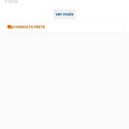
3 anos.
ver mais
Adquira o seu no KaBuM!

CONSULTE FRETE