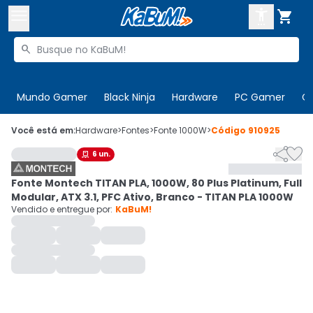



Buscar produtos


Enviar para:
Digite o CEP
Mundo Gamer
Black Ninja
Hardware
PC Gamer
C

Olá. Acesse sua conta
Você está em:
Hardware
>
Fontes
>
Fonte 1000W
>
Código
910925


6
un.

ENTRE

Departamentos
Fonte Montech TITAN PLA, 1000W, 80 Plus Platinum, Full
CADASTRE-SE
Cupons

Modular, ATX 3.1, PFC Ativo, Branco - TITAN PLA 1000W
Vendido e entregue por:
KaBuM!
Mais Vendidos

Ativar tradutor em libras
