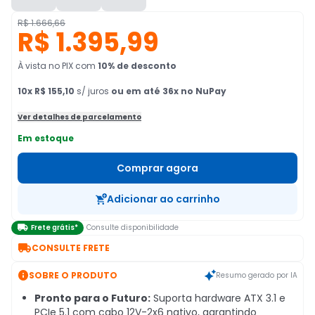
R$ 1.666,66
R$ 1.395,99
À vista no PIX
com
10
% de desconto
10
x
R$ 155,10
s/ juros
ou em até 36x no NuPay
Ver detalhes de parcelamento
Em estoque
Comprar agora
Adicionar ao carrinho

Frete grátis*
Consulte disponibilidade

CONSULTE FRETE

SOBRE O PRODUTO
Resumo gerado por IA
Pronto para o Futuro:
Suporta hardware ATX 3.1 e
PCIe 5.1 com cabo 12V-2x6 nativo, garantindo