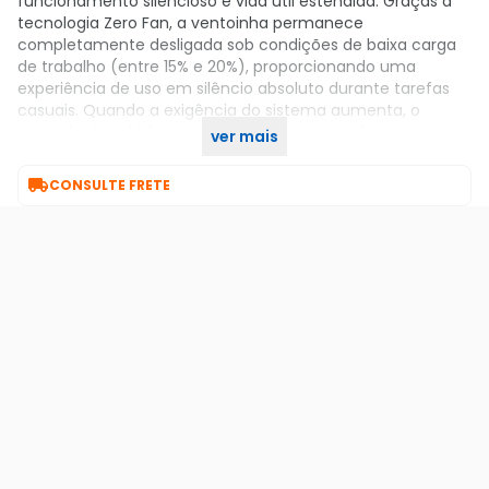
funcionamento silencioso e vida útil estendida. Graças à
tecnologia Zero Fan, a ventoinha permanece
completamente desligada sob condições de baixa carga
de trabalho (entre 15% e 20%), proporcionando uma
experiência de uso em silêncio absoluto durante tarefas
casuais. Quando a exigência do sistema aumenta, o
controle digital híbrido ativa o fluxo de ar de forma
ver mais
progressiva e suave, mantendo o equilíbrio térmico ideal.

CONSULTE FRETE