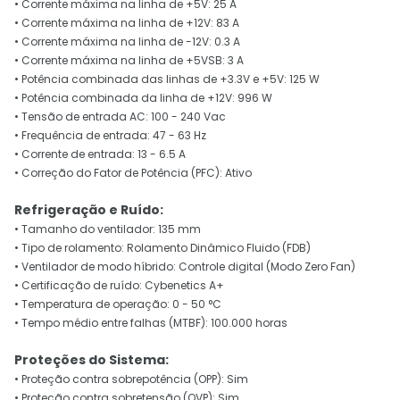
• Corrente máxima na linha de +5V: 25 A
• Corrente máxima na linha de +12V: 83 A
• Corrente máxima na linha de -12V: 0.3 A
• Corrente máxima na linha de +5VSB: 3 A
• Potência combinada das linhas de +3.3V e +5V: 125 W
• Potência combinada da linha de +12V: 996 W
• Tensão de entrada AC: 100 - 240 Vac
• Frequência de entrada: 47 - 63 Hz
• Corrente de entrada: 13 - 6.5 A
• Correção do Fator de Potência (PFC): Ativo
Refrigeração e Ruído:
• Tamanho do ventilador: 135 mm
• Tipo de rolamento: Rolamento Dinâmico Fluido (FDB)
• Ventilador de modo híbrido: Controle digital (Modo Zero Fan)
• Certificação de ruído: Cybenetics A+
• Temperatura de operação: 0 - 50 °C
• Tempo médio entre falhas (MTBF): 100.000 horas
Proteções do Sistema:
• Proteção contra sobrepotência (OPP): Sim
• Proteção contra sobretensão (OVP): Sim