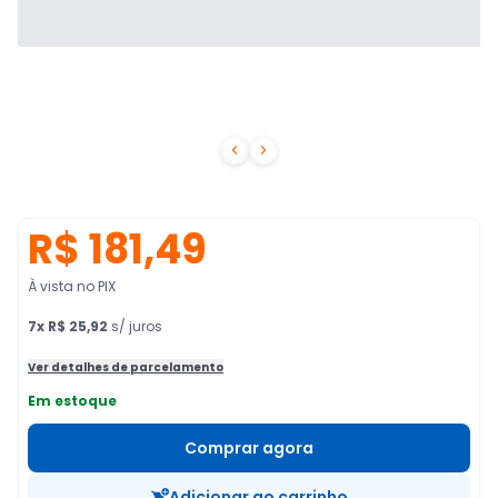


R$ 181,49
À vista no PIX
7
x
R$ 25,92
s/ juros
Ver detalhes de parcelamento
Em estoque
Comprar agora
Adicionar ao carrinho