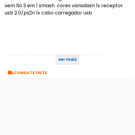
sem fio 3 em 1 smash cores variadasn 1x receptor
usb 2.0/ps2n 1x cabo carregador usb
certificado homologado pela anatel número
ver mais
186562114407

CONSULTE FRETE