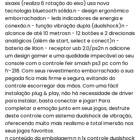
sixaxis (realiza 6 rotação do eixo) usa nova
tecnologia bluetooth sólida.n - design ergonômico
emborrachadon - leds indicadores de energia e
conexão.n - função vibração dupla (dualshock)n -
alcance de até 10 metrosn - 12 botões e 2 direcionais
analógicos (além de start, select e conect)n -
bateria de lition - receptor usb 2.0/ps2n n adicione
um design gamer e uma qualidade impecável ao seu
console com o controle feir smash ps3 pc com fio
fr-218. Com seus revestimento emborrachado a sua
pegada fica mais firme e segura, evitando do
controle escorregar das mãos. Com uma fácil
instalação plug & play, não há necessidade de driver
para instalar, basta conectar e jogar! Para
completar a emoção junto em seus jogos, desfrute
deste controle com sistema dualshock de vibração,
oferecendo muito mais realismo e total imersão nos
seus jogos favoritos.
n conteúdo da embalagem:n n 1x controle dualshock