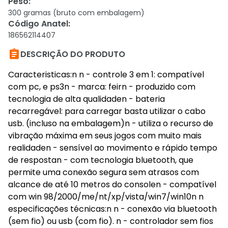
Peso
:
300 gramas (bruto com embalagem)
Código Anatel
:
186562114407

DESCRIÇÃO DO PRODUTO
Caracteristicas:n n - controle 3 em 1: compatível
com pc, e ps3n - marca: feirn - produzido com
tecnologia de alta qualidaden - bateria
recarregável: para carregar basta utilizar o cabo
usb. (incluso na embalagem)n - utiliza o recurso de
vibração máxima em seus jogos com muito mais
realidaden - sensível ao movimento e rápido tempo
de respostan - com tecnologia bluetooth, que
permite uma conexão segura sem atrasos com
alcance de até 10 metros do consolen - compatível
com win 98/2000/me/nt/xp/vista/win7/win10n n
especificações técnicas:n n - conexão via bluetooth
(sem fio) ou usb (com fio). n - controlador sem fios