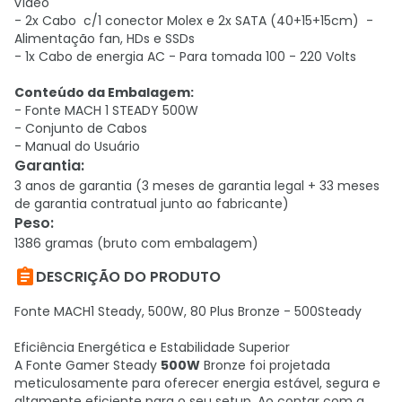
vídeo
- 2x Cabo c/1 conector Molex e 2x SATA (40+15+15cm) -
Alimentação fan, HDs e SSDs
- 1x Cabo de energia AC - Para tomada 100 - 220 Volts
Conteúdo da Embalagem:
- Fonte MACH 1 STEADY 500W
- Conjunto de Cabos
- Manual do Usuário
Garantia
:
3 anos de garantia (3 meses de garantia legal + 33 meses
de garantia contratual junto ao fabricante)
Peso
:
1386 gramas (bruto com embalagem)

DESCRIÇÃO DO PRODUTO
Fonte MACH1 Steady, 500W, 80 Plus Bronze - 500Steady
Eficiência Energética e Estabilidade Superior
A Fonte Gamer Steady
500W
Bronze foi projetada
meticulosamente para oferecer energia estável, segura e
altamente eficiente para o seu setup. Ao contar com a