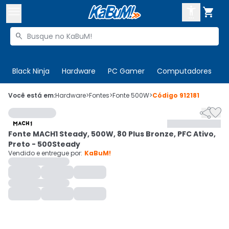



Buscar produtos


Enviar para:
Digite o CEP
Black Ninja
Hardware
PC Gamer
Computadores
P

Olá. Acesse sua conta
Você está em:
Hardware
>
Fontes
>
Fonte 500W
>
Código
912181


ENTRE

Departamentos
Fonte MACH1 Steady, 500W, 80 Plus Bronze, PFC Ativo,
CADASTRE-SE
Cupons

Preto - 500Steady
Vendido e entregue por:
KaBuM!
Mais Vendidos

Ativar tradutor em libras
