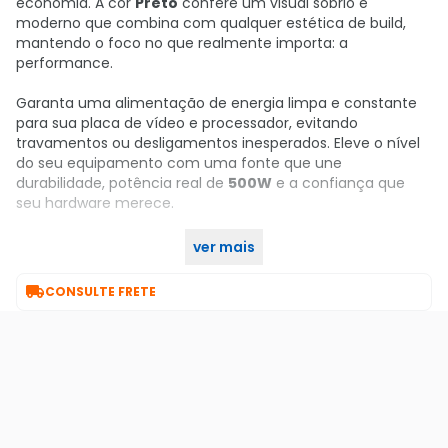
economia. A cor
Preto
confere um visual sóbrio e
moderno que combina com qualquer estética de build,
mantendo o foco no que realmente importa: a
performance.
Garanta uma alimentação de energia limpa e constante
para sua placa de vídeo e processador, evitando
travamentos ou desligamentos inesperados. Eleve o nível
do seu equipamento com uma fonte que une
durabilidade, potência real de
500W
e a confiança que
seu hardware merece.
ver mais
Garanta já o seu no KaBuM!

CONSULTE FRETE