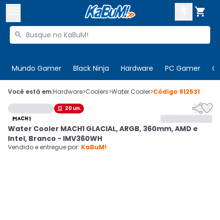



Buscar produtos


Enviar para:
Digite o CEP
Mundo Gamer
Black Ninja
Hardware
PC Gamer
C

Olá. Acesse sua conta
Você está em:
Hardware
>
Coolers
>
Water Cooler
>
Código
912531


20
un.

ENTRE

Departamentos
Water Cooler MACH1 GLACIAL, ARGB, 360mm, AMD e
CADASTRE-SE
Cupons

Intel, Branco - IMV360WH
Vendido e entregue por:
KaBuM!
Mais Vendidos

Ativar tradutor em libras
