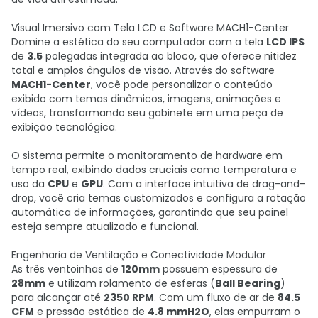
Visual Imersivo com Tela LCD e Software MACH1-Center
Domine a estética do seu computador com a tela
LCD IPS
de
3.5
polegadas integrada ao bloco, que oferece nitidez
total e amplos ângulos de visão. Através do software
MACH1-Center
, você pode personalizar o conteúdo
exibido com temas dinâmicos, imagens, animações e
vídeos, transformando seu gabinete em uma peça de
exibição tecnológica.
O sistema permite o monitoramento de hardware em
tempo real, exibindo dados cruciais como temperatura e
uso da
CPU
e
GPU
. Com a interface intuitiva de drag-and-
drop, você cria temas customizados e configura a rotação
automática de informações, garantindo que seu painel
esteja sempre atualizado e funcional.
Engenharia de Ventilação e Conectividade Modular
As três ventoinhas de
120mm
possuem espessura de
28mm
e utilizam rolamento de esferas (
Ball Bearing
)
para alcançar até
2350 RPM
. Com um fluxo de ar de
84.5
CFM
e pressão estática de
4.8 mmH2O
, elas empurram o