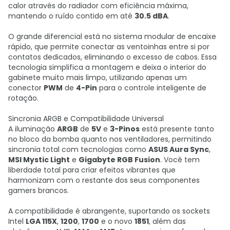
calor através do radiador com eficiência máxima,
mantendo o ruído contido em até
30.5 dBA
.
O grande diferencial está no sistema modular de encaixe
rápido, que permite conectar as ventoinhas entre si por
contatos dedicados, eliminando o excesso de cabos. Essa
tecnologia simplifica a montagem e deixa o interior do
gabinete muito mais limpo, utilizando apenas um
conector
PWM
de
4-Pin
para o controle inteligente de
rotação.
Sincronia ARGB e Compatibilidade Universal
A iluminação
ARGB
de
5V
e
3-Pinos
está presente tanto
no bloco da bomba quanto nos ventiladores, permitindo
sincronia total com tecnologias como
ASUS Aura Sync
,
MSI Mystic Light
e
Gigabyte RGB Fusion
. Você tem
liberdade total para criar efeitos vibrantes que
harmonizam com o restante dos seus componentes
gamers brancos.
A compatibilidade é abrangente, suportando os sockets
Intel
LGA 115X
,
1200
,
1700
e o novo
1851
, além das