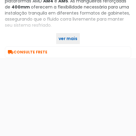
plataformas AMD
AM4
e
AM5
. As mangueiras reforçadas
de
400mm
oferecem a flexibilidade necessária para uma
instalação tranquila em diferentes formatos de gabinetes,
assegurando que o fluido corra livremente para manter
seu sistema resfriado.
ver mais
Garanta já o seu no KaBuM!

CONSULTE FRETE