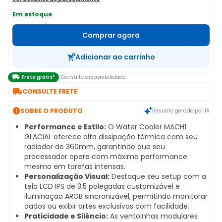
Em estoque
Comprar agora
Adicionar ao carrinho

Frete grátis*
Consulte disponibilidade

CONSULTE FRETE

SOBRE O PRODUTO
Resumo gerado por IA
Performance e Estilo:
O Water Cooler MACH1
GLACIAL oferece alta dissipação térmica com seu
radiador de 360mm, garantindo que seu
processador opere com máxima performance
mesmo em tarefas intensas.
Personalização Visual:
Destaque seu setup com a
tela LCD IPS de 3.5 polegadas customizável e
iluminação ARGB sincronizável, permitindo monitorar
dados ou exibir artes exclusivas com facilidade.
Praticidade e Silêncio:
As ventoinhas modulares