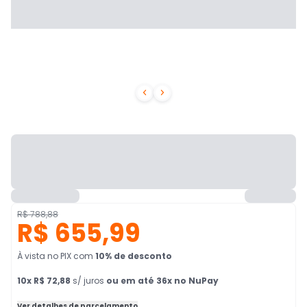


R$ 788,88
R$ 655,99
À vista no PIX
com
10
% de desconto
10
x
R$ 72,88
s/ juros
ou em até 36x no NuPay
Ver detalhes de parcelamento