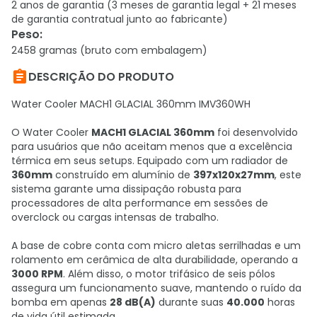
2 anos de garantia (3 meses de garantia legal + 21 meses
de garantia contratual junto ao fabricante)
Peso
:
2458 gramas (bruto com embalagem)

DESCRIÇÃO DO PRODUTO
Water Cooler MACH1 GLACIAL 360mm IMV360WH
O Water Cooler
MACH1 GLACIAL 360mm
foi desenvolvido
para usuários que não aceitam menos que a excelência
térmica em seus setups. Equipado com um radiador de
360mm
construído em alumínio de
397x120x27mm
, este
sistema garante uma dissipação robusta para
processadores de alta performance em sessões de
overclock ou cargas intensas de trabalho.
A base de cobre conta com micro aletas serrilhadas e um
rolamento em cerâmica de alta durabilidade, operando a
3000 RPM
. Além disso, o motor trifásico de seis pólos
assegura um funcionamento suave, mantendo o ruído da
bomba em apenas
28 dB(A)
durante suas
40.000
horas
de vida útil estimada.