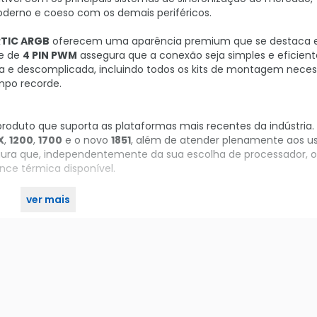
derno e coeso com os demais periféricos.
TIC ARGB
oferecem uma aparência premium que se destaca
ce de
4 PIN PWM
assegura que a conexão seja simples e eficient
ida e descomplicada, incluindo todos os kits de montagem neces
mpo recorde.
oduto que suporta as plataformas mais recentes da indústria.
X
,
1200
,
1700
e o novo
1851
, além de atender plenamente aos us
segura que, independentemente da sua escolha de processador, 
nce térmica disponível.
ver mais