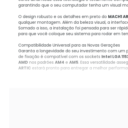
garantindo que o seu computador tenha um visual mo
O design robusto e os detalhes em preto do
MACH1 AR
qualquer montagem. Além da beleza visual, a interfa
Somado a isso, a instalação foi pensada para ser ráp
para que você coloque seu sistema para rodar em te
Compatibilidade Universal para as Novas Gerações
Garanta a longevidade do seu investimento com um pr
de fixação é compatível com os sockets
Intel LGA 115
AMD
nos padrões
AM4
e
AM5
. Essa versatilidade as
ARTIC
estará pronto para entregar a melhor performa
Garanta já o seu no KaBuM!