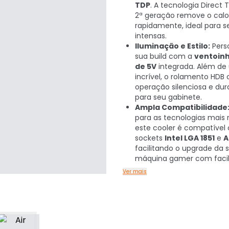
TDP
. A tecnologia Direct
2ª geração remove o calo
rapidamente, ideal para s
intensas.
Iluminação e Estilo:
Pers
sua build com a
ventoin
de 5V
integrada. Além de 
incrível, o rolamento HDB
operação silenciosa e du
para seu gabinete.
Ampla Compatibilidade
para as tecnologias mais 
este cooler é compatível
sockets
Intel LGA 1851
e
A
facilitando o upgrade da 
máquina gamer com facil
Ver mais