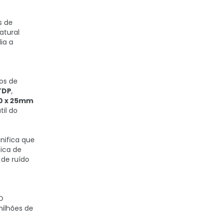
s de
atural
ia a
os de
TDP
,
20 x 25mm
til do
ignifica que
ica de
 de ruído
 O
milhões de