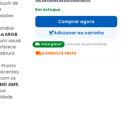
Ver detalhes de parcelamento
 Touch de
r
Em estoque
essões
Comprar agora
onalize
Adicionar ao carrinho
ha ARGB
um visual

Frete grátis*
Consulte disponibilidade
 oferece

radoura
CONSULTE FRETE
:
Pronto
recentes,
 com os
MD AM5
,
sua
idade.