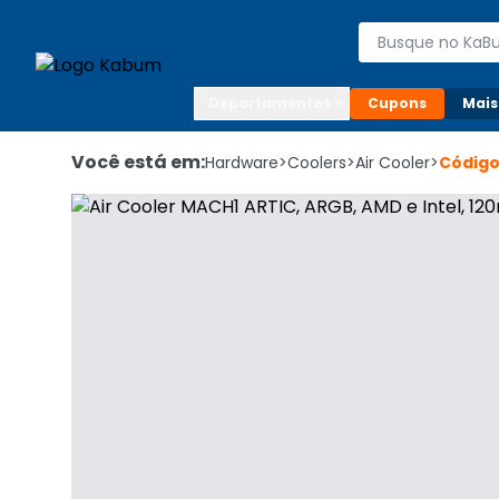
Enviar para:

Buscar produto
Digite o CEP

Departamentos
Cupons
Mais
Você está em:
Hardware
>
Coolers
>
Air Cooler
>
Códig