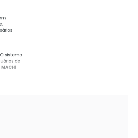
 em
e.
sários
 O sistema
uários de
o
MACH1