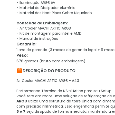
- Iluminação ARGB 5V
- Material do Dissipador Alumínio
- Material dos Heat Pipes Cobre Niquelado
Conteúdo da Embalagem:
- Air Cooler MACH1 ARTIC ARGB
- Kit de montagem para Intel e AMD
- Manual de instruções
Garantia
:
1 ano de garantia (3 meses de garantia legal + 9 mese
Peso
:
676 gramas (bruto com embalagem)

DESCRIÇÃO DO PRODUTO
Air Cooler MACH1 ARTIC ARGB - A40
Performance Térmica de Nível Ártico para seu Setup
Você terá em mãos uma solução de refrigeração de eli
ARGB
utiliza uma estrutura de torre única com dime
com precisão milimétrica. Essa engenharia permite 
5
e
7
seja dissipado de forma imediata, mantendo a e