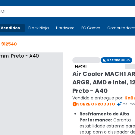
s
 Vendidos
Mais-v-
Black Ninja
Black Ninja
Hardware
Hardware
PC Gamer
PC Gamer
Computadore
Co
o
912540
Restam
38
un.

Air Cooler MACH1 AR
ARGB, AMD e Intel, 
Preto - A40
Vendido e entregue por:
KaB

SOBRE O PRODUTO
Resumo 
Resfriamento de Alta
Performance:
Garanta
estabilidade extrema par
setup com o dissipador d