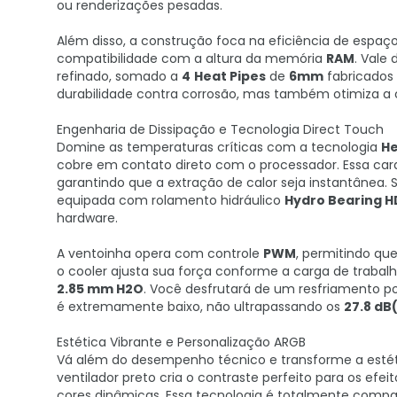
ou renderizações pesadas.
Além disso, a construção foca na eficiência de espaç
compatibilidade com a altura da memória
RAM
. Vale
refinado, somado a
4
Heat Pipes
de
6mm
fabricados 
durabilidade contra corrosão, mas também otimiza a 
Engenharia de Dissipação e Tecnologia Direct Touch
Domine as temperaturas críticas com a tecnologia
He
cobre em contato direto com o processador. Essa car
garantindo que a extração de calor seja instantânea
equipada com rolamento hidráulico
Hydro Bearing 
hardware.
A ventoinha opera com controle
PWM
, permitindo que
o cooler ajusta sua força conforme a carga de trabal
2.85 mm H2O
. Você desfrutará de um resfriamento p
é extremamente baixo, não ultrapassando os
27.8 dB
Estética Vibrante e Personalização ARGB
Vá além do desempenho técnico e transforme a esté
ventilador preto cria o contraste perfeito para os ef
cores dinâmicas. Essa tecnologia é totalmente compat