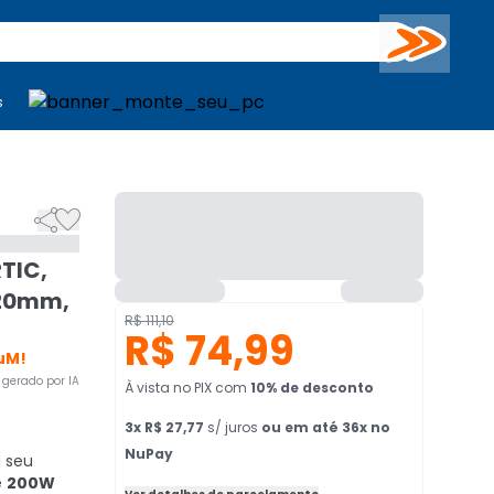
Buscar
s
mputadores
Periféricos
Periféricos
TV
Venda no KaBuM!
TV
Venda no KaBuM!


TIC,
120mm,
R$ 111,10
R$ 74,99
uM!
gerado por IA
À vista no PIX
com
10
% de desconto
3
x
R$ 27,77
s/ juros
ou em até 36x no
NuPay
a seu
e
200W