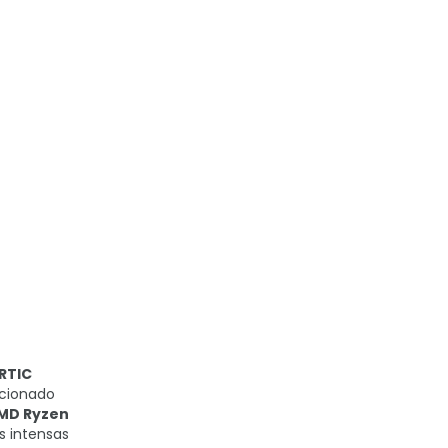
RTIC
ecionado
MD Ryzen
s intensas