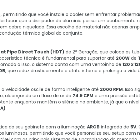
o, permitindo que você instale o cooler sem enfrentar problema
 destacar que o dissipador de alumínio possui um acabamento n
em cobre niquelado. Essa escolha de material não apenas ampl
condução térmica global do conjunto.
at Pipe Direct Touch (HDT)
de 2ª Geração, que coloca os tub
acterística técnica é fundamental para suportar até
200W
de
. Somado a isso, o sistema conta com uma ventoinha de
120 x 1
HDB
, que reduz drasticamente o atrito interno e prolonga a vida ú
 a velocidade oscile de forma inteligente até
2000 RPM
. Isso s
ho, alcançando um fluxo de ar de
74.9 CFM
e uma pressão estát
otente enquanto mantém o silêncio no ambiente, já que o nível
(A)
.
tica do seu gabinete com a iluminação
ARGB
integrada de
5V
.
eitos luminosos, permitindo que você personalize seu setup com 
ível com os principais sistemas de sincronização do mercado,