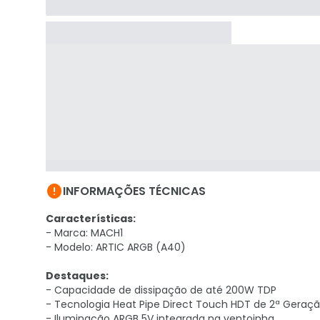

INFORMAÇÕES TÉCNICAS
Características:
- Marca: MACH1
- Modelo: ARTIC ARGB (A40)
Destaques:
- Capacidade de dissipação de até 200W TDP
- Tecnologia Heat Pipe Direct Touch HDT de 2ª Geraç
- Iluminação ARGB 5V integrada na ventoinha