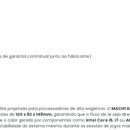
s de garantia contratual junto ao fabricante)
te projetada para processadores de alta exigência. O
MACH1 A
nsões de
120 x 92 x 148mm
, garantindo que o fluxo de ar seja dir
que o calor gerado por componentes como
Intel Core i5
,
i7
ou
A
stabilidade do sistema mesmo durante as sessões de jogos mai