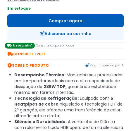
Em estoque
Comprar agora
Adicionar ao carrinho

Frete grátis*
Consulte disponibilidade

CONSULTE FRETE

SOBRE O PRODUTO
Resumo gerado por IA
Desempenho Térmico:
Mantenha seu processador
em temperaturas ideais com a alta capacidade de
dissipação de
235W TDP
, garantindo estabilidade
mesmo em tarefas intensas.
Tecnologia de Refrigeração:
Equipado com
5
Heatpipes de cobre
niquelado e tecnologia HDT de
2ª geração, ele oferece uma transferência de calor
ultraeficiente e direta.
Silêncio e Durabilidade:
A ventoinha de 120mm
com rolamento fluido HDB opera de forma silenciosa