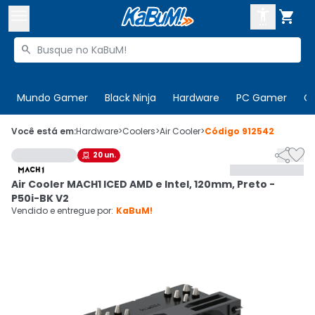



Buscar produtos


Enviar para:
Digite o CEP
Mundo Gamer
Black Ninja
Hardware
PC Gamer
C

Olá. Acesse sua conta
Você está em:
Hardware
>
Coolers
>
Air Cooler
>
Código
912542


20
un.

ENTRE

Departamentos
Air Cooler MACH1 ICED AMD e Intel, 120mm, Preto -
CADASTRE-SE
Cupons

P50i-BK V2
Vendido e entregue por:
KaBuM!
Mais Vendidos

Ativar tradutor em libras
