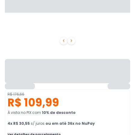


R$ 176,66
R$ 109,99
À vista no PIX
com
10
% de desconto
4
x
R$ 30,55
s/ juros
ou em até 36x no NuPay
Ver detalhes de parcelamento