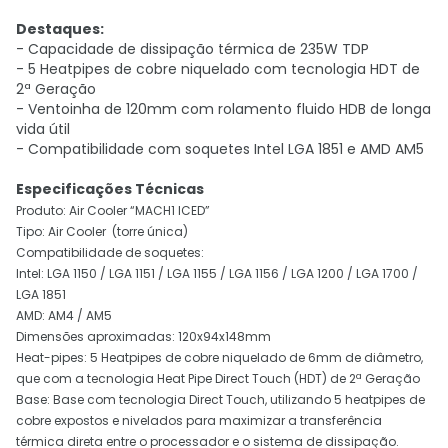
Destaques:
- Capacidade de dissipação térmica de 235W TDP
- 5 Heatpipes de cobre niquelado com tecnologia HDT de
2ª Geração
- Ventoinha de 120mm com rolamento fluido HDB de longa
vida útil
- Compatibilidade com soquetes Intel LGA 1851 e AMD AM5
Especificações Técnicas
Produto: Air Cooler “MACH1 ICED”
Tipo: Air Cooler (torre única)
Compatibilidade de soquetes:
Intel: LGA 1150 / LGA 1151 / LGA 1155 / LGA 1156 / LGA 1200 / LGA 1700 /
LGA 1851
AMD: AM4 / AM5
Dimensões aproximadas: 120x94x148mm
Heat-pipes: 5 Heatpipes de cobre niquelado de 6mm de diâmetro,
que com a tecnologia Heat Pipe Direct Touch (HDT) de 2ª Geração
Base: Base com tecnologia Direct Touch, utilizando 5 heatpipes de
cobre expostos e nivelados para maximizar a transferência
térmica direta entre o processador e o sistema de dissipação.