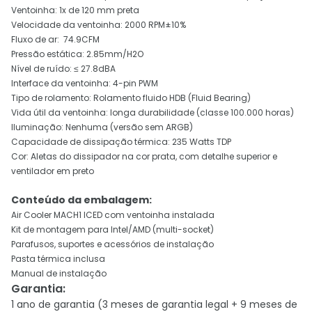
Ventoinha: 1x de 120 mm preta
Velocidade da ventoinha: 2000 RPM±10%
Fluxo de ar: 74.9CFM
Pressão estática: 2.85mm/H2O
Nível de ruído: ≤ 27.8dBA
Interface da ventoinha: 4-pin PWM
Tipo de rolamento: Rolamento fluido HDB (Fluid Bearing)
Vida útil da ventoinha: longa durabilidade (classe 100.000 horas)
Iluminação: Nenhuma (versão sem ARGB)
Capacidade de dissipação térmica: 235 Watts TDP
Cor: Aletas do dissipador na cor prata, com detalhe superior e
ventilador em preto
Conteúdo da embalagem:
Air Cooler MACH1 ICED com ventoinha instalada
Kit de montagem para Intel/AMD (multi-socket)
Parafusos, suportes e acessórios de instalação
Pasta térmica inclusa
Manual de instalação
Garantia
:
1 ano de garantia (3 meses de garantia legal + 9 meses de