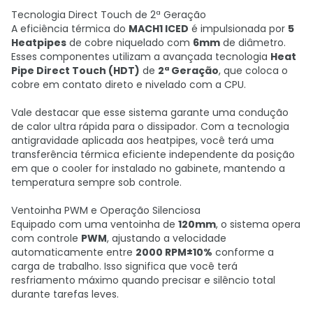
Tecnologia Direct Touch de 2ª Geração
A eficiência térmica do
MACH1 ICED
é impulsionada por
5
Heatpipes
de cobre niquelado com
6mm
de diâmetro.
Esses componentes utilizam a avançada tecnologia
Heat
Pipe Direct Touch (HDT)
de
2ª Geração
, que coloca o
cobre em contato direto e nivelado com a CPU.
Vale destacar que esse sistema garante uma condução
de calor ultra rápida para o dissipador. Com a tecnologia
antigravidade aplicada aos heatpipes, você terá uma
transferência térmica eficiente independente da posição
em que o cooler for instalado no gabinete, mantendo a
temperatura sempre sob controle.
Ventoinha PWM e Operação Silenciosa
Equipado com uma ventoinha de
120mm
, o sistema opera
com controle
PWM
, ajustando a velocidade
automaticamente entre
2000 RPM±10%
conforme a
carga de trabalho. Isso significa que você terá
resfriamento máximo quando precisar e silêncio total
durante tarefas leves.