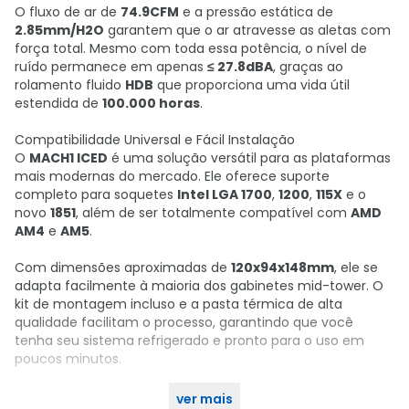
O fluxo de ar de
74.9CFM
e a pressão estática de
2.85mm/H2O
garantem que o ar atravesse as aletas com
força total. Mesmo com toda essa potência, o nível de
ruído permanece em apenas
≤ 27.8dBA
, graças ao
rolamento fluido
HDB
que proporciona uma vida útil
estendida de
100.000 horas
.
Compatibilidade Universal e Fácil Instalação
O
MACH1 ICED
é uma solução versátil para as plataformas
mais modernas do mercado. Ele oferece suporte
completo para soquetes
Intel LGA 1700
,
1200
,
115X
e o
novo
1851
, além de ser totalmente compatível com
AMD
AM4
e
AM5
.
Com dimensões aproximadas de
120x94x148mm
, ele se
adapta facilmente à maioria dos gabinetes mid-tower. O
kit de montagem incluso e a pasta térmica de alta
qualidade facilitam o processo, garantindo que você
tenha seu sistema refrigerado e pronto para o uso em
poucos minutos.
ver mais