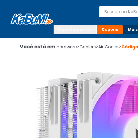
Enviar para:

Buscar produto
Digite o CEP

Departamentos
Cupons
Mais
Você está em:
Hardware
>
Coolers
>
Air Cooler
>
Códig