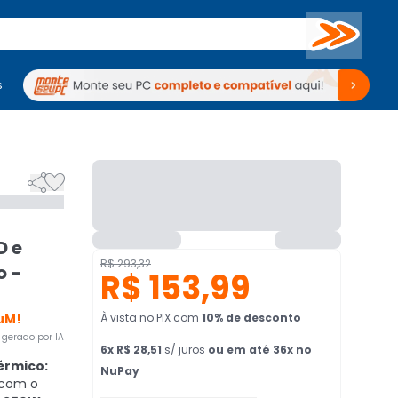
Buscar
s
mputadores
Periféricos
Periféricos
TV
Venda no KaBuM!
TV
Venda no KaBuM!


D e
R$ 293,32
o -
R$ 153,99
uM!
À vista no PIX
com
10
% de desconto
gerado por IA
6
x
R$ 28,51
s/ juros
ou em até 36x no
rmico:
NuPay
 com o