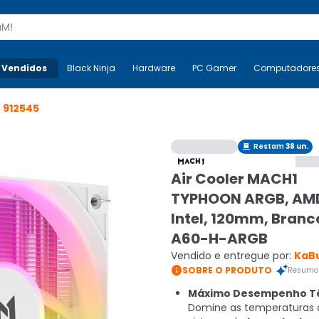
s
 Vendidos
Mais-v-
Black Ninja
Black Ninja
Hardware
Hardware
PC Gamer
PC Gamer
Computadore
Co
o
912545
Restam
38
un.

Air Cooler MACH1
TYPHOON ARGB, AM
Intel, 120mm, Branc
A60-H-ARGB
Vendido e entregue por:
KaB

SOBRE O PRODUTO
Resumo 
Máximo Desempenho Té
Domine as temperaturas