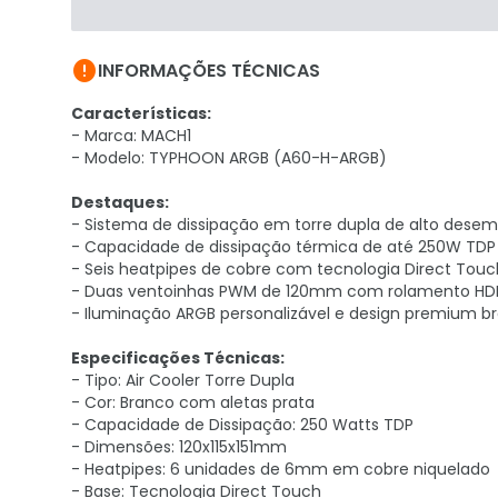

INFORMAÇÕES TÉCNICAS
Características:
- Marca: MACH1
- Modelo: TYPHOON ARGB (A60-H-ARGB)
Destaques:
- Sistema de dissipação em torre dupla de alto dese
- Capacidade de dissipação térmica de até 250W TDP
- Seis heatpipes de cobre com tecnologia Direct Touc
- Duas ventoinhas PWM de 120mm com rolamento HD
- Iluminação ARGB personalizável e design premium b
Especificações Técnicas:
- Tipo: Air Cooler Torre Dupla
- Cor: Branco com aletas prata
- Capacidade de Dissipação: 250 Watts TDP
- Dimensões: 120x115x151mm
- Heatpipes: 6 unidades de 6mm em cobre niquelado
- Base: Tecnologia Direct Touch