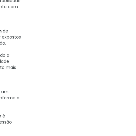
tabilidade
unto com
m
de
r expostos
ão.
ndo a
dade
to mais
o um
onforme a
o é
ressão