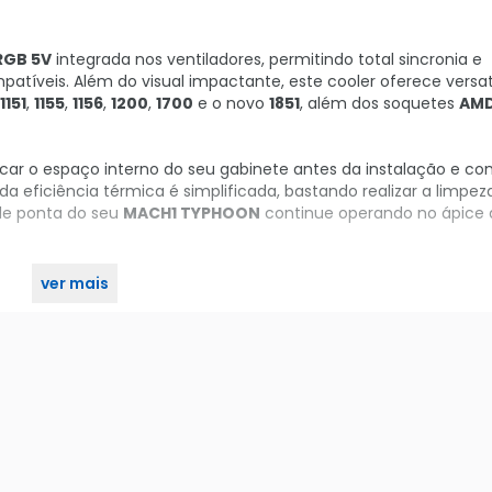
RGB 5V
integrada nos ventiladores, permitindo total sincronia e
tíveis. Além do visual impactante, este cooler oferece versat
1151
,
1155
,
1156
,
1200
,
1700
e o novo
1851
, além dos soquetes
AMD
ficar o espaço interno do seu gabinete antes da instalação e co
a eficiência térmica é simplificada, bastando realizar a limpez
 de ponta do seu
MACH1 TYPHOON
continue operando no ápice 
ver mais