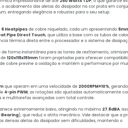
rmica impressionante de até
250 Watts TDP
, o que garante es
, o acabamento das aletas do dissipador na cor prata em conj
um, entregando elegância e robustez para o seu setup.
s
6 Heatpipes
de cobre niquelado, cada um apresentando
6m
at Pipe Direct Touch
, que utiliza a base com os tubos de calo
cia térmica direta entre o processador e o sistema de dissipaç
o de forma instantânea para as torres de resfriamento, otimiza
s de
120x115x151mm
foram projetadas para oferecer compatibili
 de cobre previne a oxidação e mantém a performance por mui
mm
que operam em uma velocidade de
2000RPM±10%
, gerand
 de
4-pin PWM
, as rotações são ajustadas automaticamente c
e multitarefas avançadas com total controle.
manece extremamente baixo, atingindo no máximo
27.8dBA
. Iss
d Bearing
), que reduz o atrito mecânico. Vale destacar que a p
as densas aletas do dissipador sem dificuldades, mantendo o