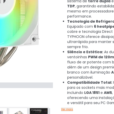
sistema de
torre dupla
TDP
, garantindo estabilid
mesmo em processadores
performance.
Tecnologia de Refriger
Equipado com
6 heatpip
cobre e tecnologia Direct
TYPHOON oferece dissipa
ultrarrápida para manter 
sempre frio.
Silêncio e Estética:
As du
ventoinhas
PWM de 120
fluxo de ar potente com b
além de um design prem
branco com iluminação
A
personalizável.
Compatibilidade Total:
para os sockets mais mod
incluindo
LGA 1851
e
AM5
,
oferecendo uma instalaç
e versátil para seu PC Ga
Ver mais