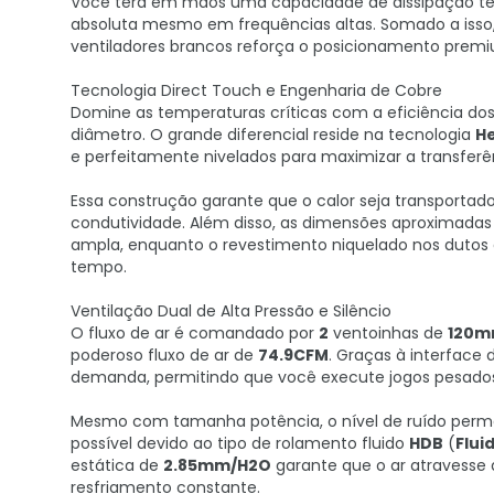
Você terá em mãos uma capacidade de dissipação té
absoluta mesmo em frequências altas. Somado a isso
ventiladores brancos reforça o posicionamento premi
Tecnologia Direct Touch e Engenharia de Cobre
Domine as temperaturas críticas com a eficiência do
diâmetro. O grande diferencial reside na tecnologia
He
e perfeitamente nivelados para maximizar a transferên
Essa construção garante que o calor seja transportad
condutividade. Além disso, as dimensões aproximada
ampla, enquanto o revestimento niquelado nos dutos
tempo.
Ventilação Dual de Alta Pressão e Silêncio
O fluxo de ar é comandado por
2
ventoinhas de
120
poderoso fluxo de ar de
74.9CFM
. Graças à interface
demanda, permitindo que você execute jogos pesados 
Mesmo com tamanha potência, o nível de ruído per
possível devido ao tipo de rolamento fluido
HDB
(
Flui
estática de
2.85mm/H2O
garante que o ar atravesse 
resfriamento constante.