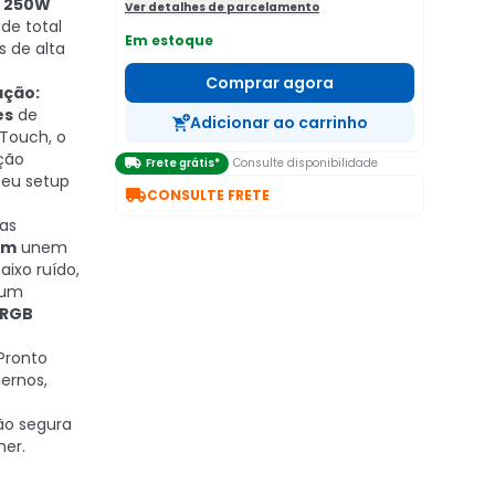
e
250W
Ver detalhes de parcelamento
ade total
Em estoque
 de alta
Comprar agora
ação:
es
de
Adicionar ao carrinho
 Touch, o
ção

Frete grátis*
Consulte disponibilidade
seu setup

CONSULTE FRETE
as
mm
unem
aixo ruído,
ium
RGB
Pronto
ernos,
ão segura
mer.