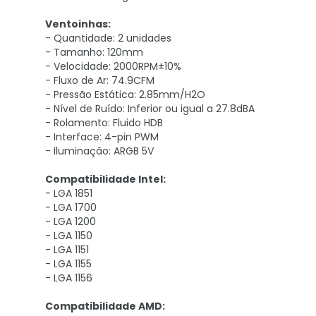
Ventoinhas:
- Quantidade: 2 unidades
- Tamanho: 120mm
- Velocidade: 2000RPM±10%
- Fluxo de Ar: 74.9CFM
- Pressão Estática: 2.85mm/H2O
- Nível de Ruído: Inferior ou igual a 27.8dBA
- Rolamento: Fluido HDB
- Interface: 4-pin PWM
- Iluminação: ARGB 5V
Compatibilidade Intel:
- LGA 1851
- LGA 1700
- LGA 1200
- LGA 1150
- LGA 1151
- LGA 1155
- LGA 1156
Compatibilidade AMD: