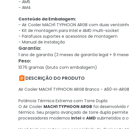
- AM5
- AM4
Conteúdo da Embalagem:
- Air Cooler MACH1 TYPHOON ARGB com duas ventoinha
- Kit de montagem para Intel e AMD multi-socket
- Parafusos suportes e acessórios de montagem
- Manual de instalação
Garantia
:
1 ano de garantia (3 meses de garantia legal + 9 mese
Peso
:
1076 gramas (bruto com embalagem)

DESCRIÇÃO DO PRODUTO
Air Cooler MACH1 TYPHOON ARGB Branco - A60-H-ARG
Potência Térmica Extrema com Torre Dupla
O Air Cooler
MACH1 TYPHOON ARGB
foi desenvolvido
térmico. Seu projeto avançado de torre dupla permite
processadores modernos
Intel
e
AMD
submetidos a ce