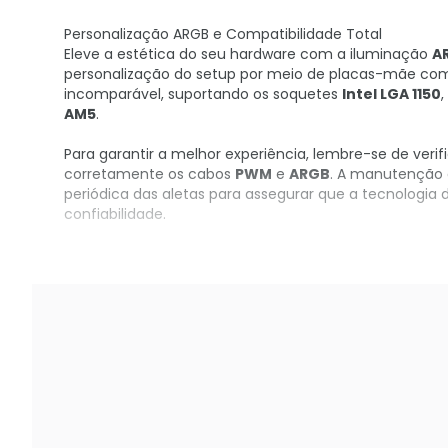
Personalização ARGB e Compatibilidade Total
Eleve a estética do seu hardware com a iluminação
A
personalização do setup por meio de placas-mãe compa
incomparável, suportando os soquetes
Intel LGA 1150
,
AM5
.
Para garantir a melhor experiência, lembre-se de veri
corretamente os cabos
PWM
e
ARGB
. A manutenção d
periódica das aletas para assegurar que a tecnologia
confiabilidade.
Garanta já o seu no KaBuM!