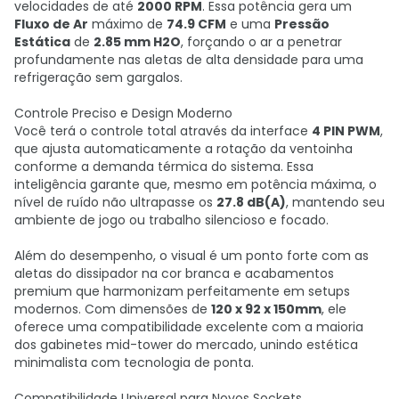
velocidades de até
2000 RPM
. Essa potência gera um
Fluxo de Ar
máximo de
74.9 CFM
e uma
Pressão
Estática
de
2.85 mm H2O
, forçando o ar a penetrar
profundamente nas aletas de alta densidade para uma
refrigeração sem gargalos.
Controle Preciso e Design Moderno
Você terá o controle total através da interface
4 PIN PWM
,
que ajusta automaticamente a rotação da ventoinha
conforme a demanda térmica do sistema. Essa
inteligência garante que, mesmo em potência máxima, o
nível de ruído não ultrapasse os
27.8 dB(A)
, mantendo seu
ambiente de jogo ou trabalho silencioso e focado.
Além do desempenho, o visual é um ponto forte com as
aletas do dissipador na cor branca e acabamentos
premium que harmonizam perfeitamente em setups
modernos. Com dimensões de
120 x 92 x 150mm
, ele
oferece uma compatibilidade excelente com a maioria
dos gabinetes mid-tower do mercado, unindo estética
minimalista com tecnologia de ponta.
Compatibilidade Universal para Novos Sockets