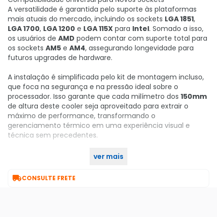
A versatilidade é garantida pelo suporte às plataformas
mais atuais do mercado, incluindo os sockets
LGA 1851
,
LGA 1700
,
LGA 1200
e
LGA 115X
para
Intel
. Somado a isso,
os usuários de
AMD
podem contar com suporte total para
os sockets
AM5
e
AM4
, assegurando longevidade para
futuros upgrades de hardware.
A instalação é simplificada pelo kit de montagem incluso,
que foca na segurança e na pressão ideal sobre o
processador. Isso garante que cada milímetro dos
150mm
de altura deste cooler seja aproveitado para extrair o
máximo de performance, transformando o
gerenciamento térmico em uma experiência visual e
técnica sem precedentes.
ver mais
Garanta já o seu no KaBuM!

CONSULTE FRETE