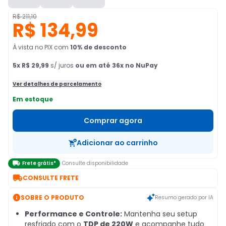
R$ 211,10
R$ 134,99
À vista no PIX
com
10
% de desconto
5
x
R$ 29,99
s/ juros
ou em até 36x no NuPay
Ver detalhes de parcelamento
Em estoque
Comprar agora
Adicionar ao carrinho

Frete grátis*
Consulte disponibilidade

CONSULTE FRETE

SOBRE O PRODUTO
Resumo gerado por IA
Performance e Controle:
Mantenha seu setup
resfriado com o
TDP de 220W
e acompanhe tudo