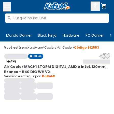



Buscar produtos


Enviar para:
Digite o CEP
Mundo Gamer
Black Ninja
Hardware
PC Gamer
C

Olá. Acesse sua conta
Você está em:
Hardware
>
Coolers
>
Air Cooler
>
Código
912553


30
un.

ENTRE

Departamentos
Air Cooler MACH1 STORM DIGITAL, AMD e Intel, 120mm,
CADASTRE-SE
Cupons

Branco - B40 DIG WH V2
Vendido e entregue por:
KaBuM!
Mais Vendidos

Ativar tradutor em libras
