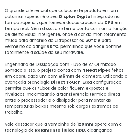
O grande diferencial que coloca este produto em um
patamar superior é o seu
Display Digital
integrado na
tampa superior, que fornece dados cruciais da
CPU
em
tempo real. Além disso, o sistema conta com uma função
de alerta visual inteligente, onde a cor do monitoramento
muda para amarelo ao ultrapassar os
60°C
e para
vermelho ao atingir
80°C
, permitindo que você domine
totalmente a saúde do seu hardware.
Engenharia de Dissipação com Fluxo de Ar Otimizado
Somado a isso, o projeto conta com
4 Heat Pipes
feitos
em cobre, cada um com
Ø6mm
de diâmetro, utilizando a
avançada tecnologia
Direct Touch
. Essa configuração
permite que os tubos de calor fiquem expostos e
nivelados, maximizando a transferência térmica direta
entre o processador e o dissipador para manter as
temperaturas baixas mesmo sob cargas extremas de
trabalho.
Vale destacar que a ventoinha de
120mm
opera com a
tecnologia de
Rolamento fluido HDB
, alcançando