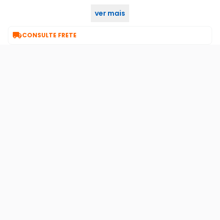
ver mais
Garanta já o seu no KaBuM!

CONSULTE FRETE