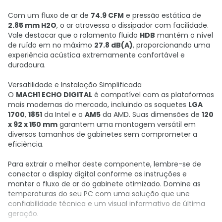
Com um fluxo de ar de
74.9 CFM
e pressão estática de
2.85 mm H2O
, o ar atravessa o dissipador com facilidade.
Vale destacar que o rolamento fluido
HDB
mantém o nível
de ruído em no máximo
27.8 dB(A)
, proporcionando uma
experiência acústica extremamente confortável e
duradoura.
Versatilidade e Instalação Simplificada
O
MACH1 ECHO DIGITAL
é compatível com as plataformas
mais modernas do mercado, incluindo os soquetes
LGA
1700
,
1851
da Intel e o
AM5
da AMD. Suas dimensões de
120
x 92 x 150 mm
garantem uma montagem versátil em
diversos tamanhos de gabinetes sem comprometer a
eficiência.
Para extrair o melhor deste componente, lembre-se de
conectar o display digital conforme as instruções e
manter o fluxo de ar do gabinete otimizado. Domine as
temperaturas do seu PC com uma solução que une
confiabilidade técnica e um visual informativo de última
geração.