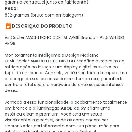
garantia contratual junto ao fabricante)
Peso
:
832 gramas (bruto com embalagem)

DESCRIÇÃO DO PRODUTO
Air Cooler MACH1 ECHO DIGITAL ARGB Branco - P50i WH DIG
ARGB
Monitoramento Inteligente e Design Moderno
O Air Cooler
MACH1 ECHO DIGITAL
redefine o conceito de
refrigeração ao integrar um display digital exclusivo no
topo do dissipador. Com ele, você monitora a temperatura
e a carga do seu processador em tempo real, garantindo
controle total sobre o hardware durante sessões intensas
de uso.
Somado a essa funcionalidade, o acabamento totalmente
em branco e a iluminação
ARGB
de
5V
criam uma
estética clean e premium. Você terá um setup
visualmente impecável, onde as cores podem ser
sincronizadas perfeitamente com sua placa-mãe para
refletir sua identidade gamer ou profissional.