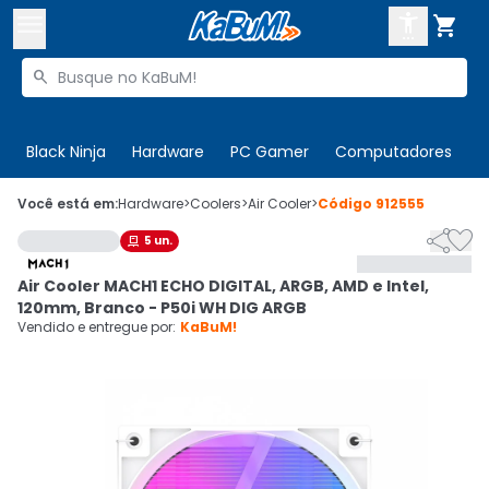



Buscar produtos


Enviar para:
Digite o CEP
Black Ninja
Hardware
PC Gamer
Computadores
P

Olá. Acesse sua conta
Você está em:
Hardware
>
Coolers
>
Air Cooler
>
Código
912555


5
un.

ENTRE

Departamentos
Air Cooler MACH1 ECHO DIGITAL, ARGB, AMD e Intel,
CADASTRE-SE
Cupons

120mm, Branco - P50i WH DIG ARGB
Vendido e entregue por:
KaBuM!
Mais Vendidos

Ativar tradutor em libras
