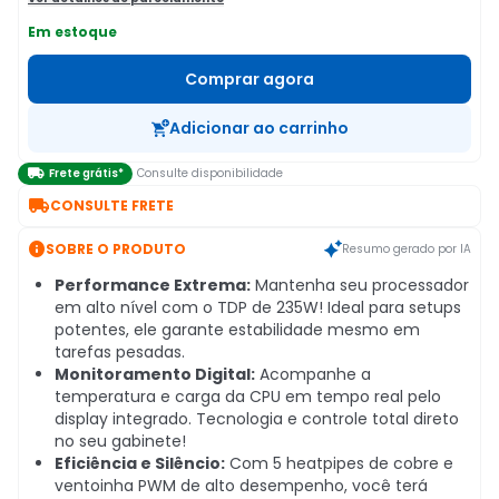
Em estoque
Comprar agora
Adicionar ao carrinho

Frete grátis*
Consulte disponibilidade

CONSULTE FRETE

SOBRE O PRODUTO
Resumo gerado por IA
Performance Extrema:
Mantenha seu processador
em alto nível com o TDP de 235W! Ideal para setups
potentes, ele garante estabilidade mesmo em
tarefas pesadas.
Monitoramento Digital:
Acompanhe a
temperatura e carga da CPU em tempo real pelo
display integrado. Tecnologia e controle total direto
no seu gabinete!
Eficiência e Silêncio:
Com 5 heatpipes de cobre e
ventoinha PWM de alto desempenho, você terá