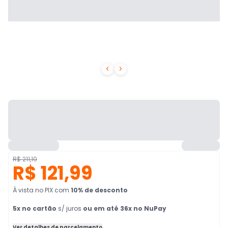


R$ 211,10
R$ 121,99
À vista no PIX
com
10
% de desconto
5
x no cartão
s/ juros
ou em até 36x no NuPay
Ver detalhes de parcelamento